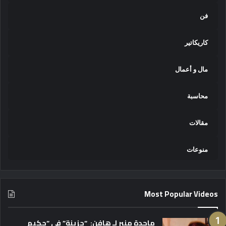
فن
كاريكاتير
مال و أعمال
محاسبة
مقالات
منوعات
Most Popular Videos
ماجدة منير لـ هافن: “حزينة” في “حكيم