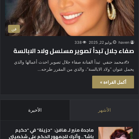
فن
haven
يوليو 22, 2025
338
صفاء جلال تبدأ تصوير مسلسل ولاد الابالسة
✍️محمد حنفي تبدأ الفنانة صفاء جلال تصوير احدث أعمالها والذي
يحمل عنوان “ولاد الابالسة”، والذي من المقرر طرحه…
أكمل القراءة »
الأشهر
الأخيرة
ماجدة منير لـ هافن: “حزينة” في “حكيم
باشا”.. وأترك للجمهور الحكم على شخصيتي