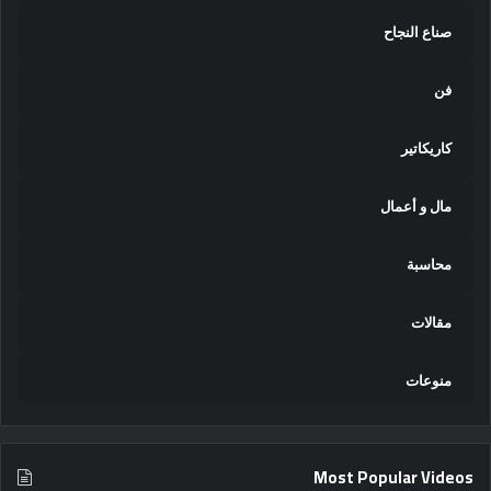
صناع النجاح
فن
كاريكاتير
مال و أعمال
محاسبة
مقالات
منوعات
Most Popular Videos