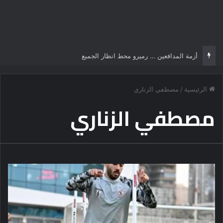
أزمة المدافعين … رميرو محط انظار الجميع
الرئيسية
/
مصطفي الزناري
مصطفي الزناري