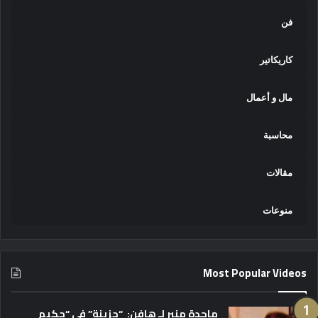
فن
كاريكاتير
مال و أعمال
محاسبة
مقالات
منوعات
Most Popular Videos
ماجدة منير لـ هافن: “حزينة” في “حكيم