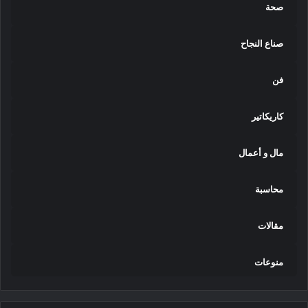
صحة
صناع النجاح
فن
كاريكاتير
مال و أعمال
محاسبة
مقالات
منوعات