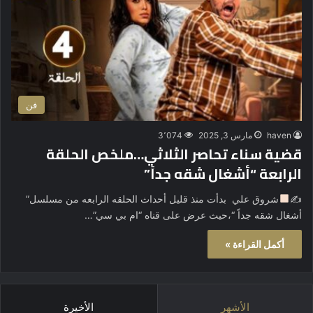
فن
haven
مارس 3, 2025
3٬074
قضية سناء تحاصر الثلاثي…ملخص الحلقة
الرابعة “أشغال شقه جداً”
✍
شروق علي بدأت منذ قليل أحداث الحلقه الرابعه من مسلسل”
أشغال شقه جداً “،حيث عرض على قناه “ام بي سي”…
أكمل القراءة »
الأشهر
الأخيرة