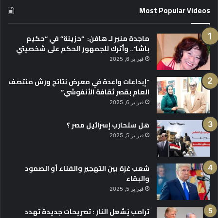
Most Popular Videos
ماجدة منير لـ هافن: “حزينة” في “حكيم
باشا”.. وأترك للجمهور الحكم على شخصيتي
فبراير 6, 2025
“إبداعات واعدة في معرض نتائج ورش منتصف
العام بقصر ثقافة الأنفوشي”
فبراير 6, 2025
هل ستحارب إسرائيل مصر ؟
فبراير 5, 2025
شعب غزة بين التهجير والفناء أو الصمود
والبقاء
فبراير 5, 2025
ترامب يُشعل النار : تصريحات جديدة تهدد