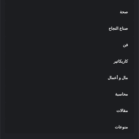
صحة
صناع النجاح
فن
كاريكاتير
مال و أعمال
محاسبة
مقالات
منوعات