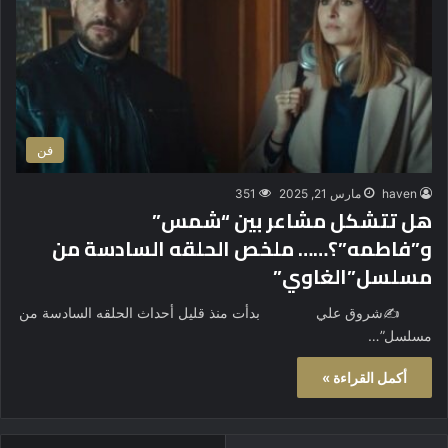
فن
haven
مارس 21, 2025
351
هل تتشكل مشاعر بين “شمس”
و”فاطمه”؟…… ملخص الحلقه السادسة من
مسلسل”الغاوي”
✍️شروق علي بدأت منذ قليل أحداث الحلقه السادسة من
مسلسل”…
أكمل القراءة »