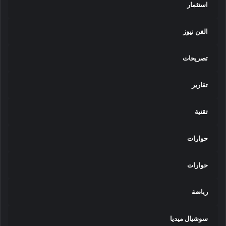
استثمار
الفن نيوز
تصريحات
تقارير
تقنية
حوارات
حوارات
رياضة
سوشيال ميديا