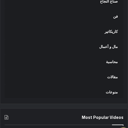
صناع النجاح
فن
كاريكاتير
مال و أعمال
محاسبة
مقالات
منوعات
Most Popular Videos