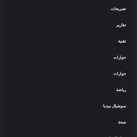
تصريحات
تقارير
تقنية
حوارات
حوارات
رياضة
سوشيال ميديا
صحة