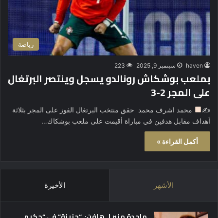
رياضة
haven
سبتمبر 9, 2025
223
بملعب بوشكاش رونالدو يسجل وينتصر البرتغال
على المجر 2-3
✍
محمد اشرف محمد حقق منتخب البرتغال الفوز على المجر بثلاثة
أهداف مقابل هدفين في مباراة أقيمت على ملعب بوشكاك…
أكمل القراءة »
الأشهر
الأخيرة
ماجدة منير لـ هافن: “حزينة” في “حكيم