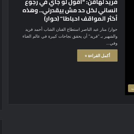
فريد لهاڤن: “أقول لو جاي في رجوع
انساني لكل حد مش بيقدرني.. وهذه
أكثر المواقف احباطا” (حوار)
حوار/ منار عبد الناصر استطاع الفنان الشاب أحمد فريد
والشهير بـ “فريد” أن يحقق نجاحات كبيرة في عالم الغناء
وفي…
أكمل القراءة »
ت