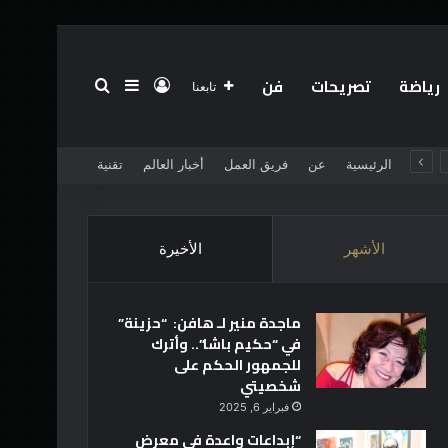
رياضة
تصريحات
فن
تسجيل الدخول
بحث عن
إضافة عمود جانبي
تابعنا
الرئيسية
عن
فريق العمل
أخبار العالم
تقنية
الأشهر
الأخيرة
ماجدة منير لـ هافن: “حزينة”
في “حكيم باشا”.. وأترك
للجمهور الحكم على
شخصيتي
فبراير 6, 2025
“إبداعات واعدة في معرض