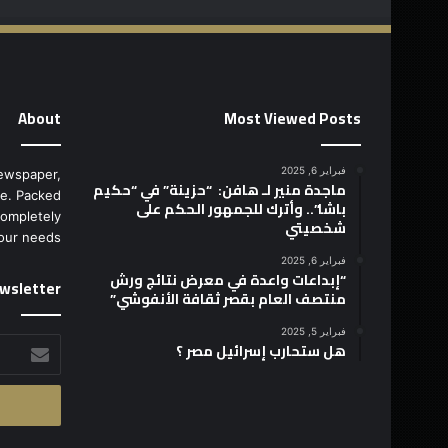
About
Most Viewed Posts
فبراير 6, 2025
ewspaper,
ماجدة منير لـ هافن: “حزينة” في “حكيم
e. Packed
باشا”.. وأترك للجمهور الحكم على
completely
شخصيتي
our needs.
فبراير 6, 2025
“إبداعات واعدة في معرض نتائج ورش
wsletter
منتصف العام بقصر ثقافة الأنفوشي”
فبراير 5, 2025
أدخل
هل ستحارب إسرائيل مصر ؟
بريدك
الإلكتروني