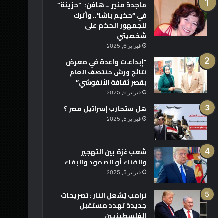
ماجدة منير لـ هافن: “حزينة”
في “حكيم باشا”.. وأترك
للجمهور الحكم على
شخصيتي
فبراير 6, 2025
“إبداعات واعدة في معرض
نتائج ورش منتصف العام
بقصر ثقافة الأنفوشي”
فبراير 6, 2025
هل ستحارب إسرائيل مصر ؟
فبراير 5, 2025
شعب غزة بين التهجير
والفناء أو الصمود والبقاء
فبراير 5, 2025
ترامب يُشعل النار : تصريحات
جديدة تهدد مستقبل
الفلسطينيين