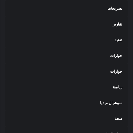
تصريحات
تقارير
تقنية
حوارات
حوارات
رياضة
سوشيال ميديا
صحة