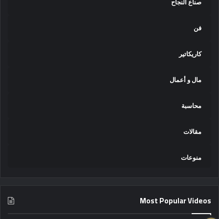
صناع النجاح
فن
كاريكاتير
مال و أعمال
محاسبة
مقالات
منوعات
Most Popular Videos