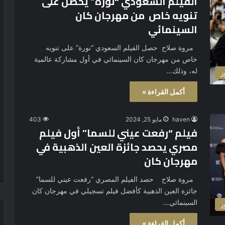
الفيلم السعودي “نوره” يحصل على
تنويه خاص من مهرجان كان
السينمائي
مروة صلاح حصل الفيلم السعودي “نورة” على تنويه
خاص من مهرجان كان السينمائي في أول مشاركة عالمية
له، وذلك…
ز
أكمل القراءة »
haven
مايو 25, 2024
403
فيلم “رفعت عيني للسما” أول فيلم
مصري يحصد جائزة العين الذهبية في
مهرجان كان
مروة صلاح حصد الفيلم المصري “رفعت عيني للسما”
جائزة العين الذهبية كأفضل فيلم تسجيلي في مهرجان كان
السينمائي…
ز
أكمل القراءة »