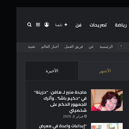
رياضة
تصريحات
فن
تسجيل الدخول
بحث عن
إضافة عمود جانبي
تابعنا
الرئيسية
عن
فريق العمل
أخبار العالم
تقنية
الأشهر
الأخيرة
ماجدة منير لـ هافن: “حزينة”
في “حكيم باشا”.. وأترك
للجمهور الحكم على
شخصيتي
فبراير 6, 2025
“إبداعات واعدة في معرض