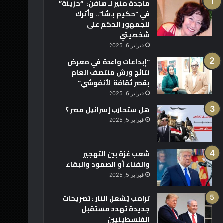
ماجدة منير لـ هافن: “حزينة”
في “حكيم باشا”.. وأترك
للجمهور الحكم على
شخصيتي
فبراير 6, 2025
“إبداعات واعدة في معرض
نتائج ورش منتصف العام
بقصر ثقافة الأنفوشي”
فبراير 6, 2025
هل ستحارب إسرائيل مصر ؟
فبراير 5, 2025
شعب غزة بين التهجير
والفناء أو الصمود والبقاء
فبراير 5, 2025
ترامب يُشعل النار : تصريحات
جديدة تهدد مستقبل
الفلسطينيين