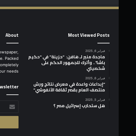
About
Most Viewed Posts
فبراير 6, 2025
ewspaper,
ماجدة منير لـ هافن: “حزينة” في “حكيم
e. Packed
باشا”.. وأترك للجمهور الحكم على
completely
شخصيتي
our needs.
فبراير 6, 2025
“إبداعات واعدة في معرض نتائج ورش
wsletter
منتصف العام بقصر ثقافة الأنفوشي”
فبراير 5, 2025
أدخل
هل ستحارب إسرائيل مصر ؟
بريدك
الإلكتروني