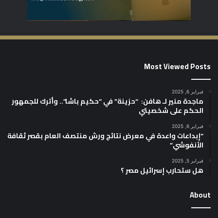
Most Viewed Posts
فبراير 6, 2025
ماجدة منير لـ هافن: “حزينة” في “حكيم باشا”.. وأترك للجمهور
الحكم على شخصيتي
فبراير 6, 2025
“إبداعات واعدة في معرض نتائج ورش منتصف العام بقصر ثقافة
الأنفوشي”
فبراير 5, 2025
هل ستحارب إسرائيل مصر ؟
About