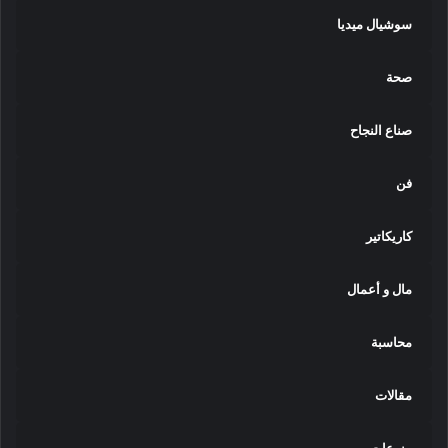
سوشيال ميديا
صحة
صناع النجاح
فن
كاريكاتير
مال و أعمال
محاسبة
مقالات
منوعات