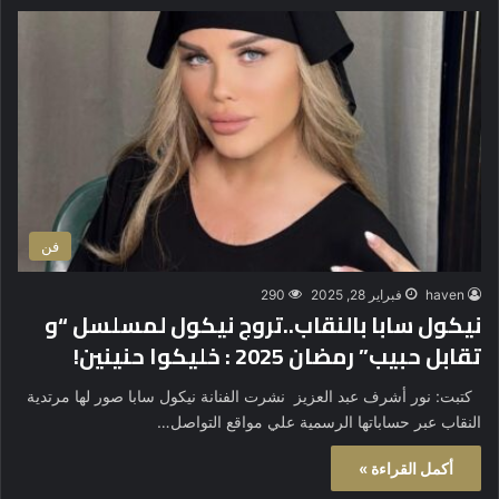
فن
haven
فبراير 28, 2025
290
نيكول سابا بالنقاب..تروج نيكول لمسلسل “و
تقابل حبيب” رمضان 2025 : خليكوا حنينين!
كتبت: نور أشرف عبد العزيز نشرت الفنانة نيكول سابا صور لها مرتدية
النقاب عبر حساباتها الرسمية علي مواقع التواصل…
أكمل القراءة »