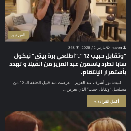
الفن نيوز
haven
مارس 12, 2025
363
“وتقابل حبيب 12″..”اطلعي برة بيتي” نيكول
سابا تطرد ياسمين عبد العزيز من الفيلا و تهدد
بأستمرار الإنتقام.
كتبت: نور أشرف عبد العزيز عرضت منذ قليل الحلقه الـ 12 من
مسلسل “وتقابل حبيب” الذي يعرض…
أكمل القراءة »