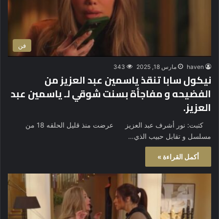
فن
haven
مارس 18, 2025
343
نيكول سابا تنقذ ياسمين عبد العزيز من
الفضيحه و مفاجأة بسنت شوقي لـ ياسمين عبد
العزيز.
كتبت: نور أشرف عبد العزيز عرضت منذ قليل الحلقه 18 من
مسلسل و تقابل حبيب الذي…
أكمل القراءة »