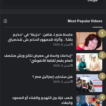
Most Popular Videos
ماجدة منير لـ هافن: “حزينة” في “حكيم
باشا”.. وأترك للجمهور الحكم على شخصيتي
فبراير 6, 2025
“إبداعات واعدة في معرض نتائج ورش منتصف
العام بقصر ثقافة الأنفوشي”
فبراير 6, 2025
هل ستحارب إسرائيل مصر ؟
فبراير 5, 2025
شعب غزة بين التهجير والفناء أو الصمود
والبقاء