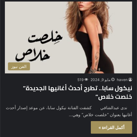
الفن نيوز
haven
مايو 9, 2024
519
نيكول سابا.. تطرح أحدث أغانيها الجديدة”
خلصت خلاص”
ندى عبدالشافي كشفت الفنانة نيكول سابا، عن موعد إصدار أحدث
أغانيها بعنوان “خلصت خلاص” وهي…
أكمل القراءة »