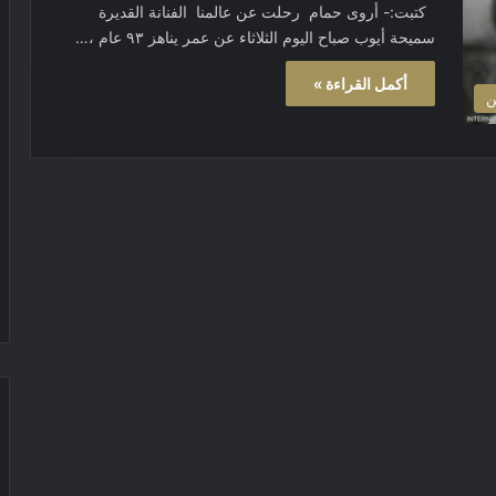
كتبت:- أروى حمام رحلت عن عالمنا الفنانة القديرة
سميحة أيوب صباح اليوم الثلاثاء عن عمر يناهز ٩٣ عام ،…
أكمل القراءة »
ن