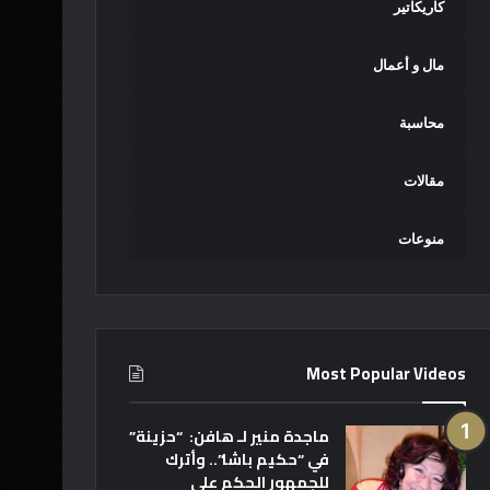
كاريكاتير
مال و أعمال
محاسبة
مقالات
منوعات
Most Popular Videos
ماجدة منير لـ هافن: “حزينة”
في “حكيم باشا”.. وأترك
للجمهور الحكم على