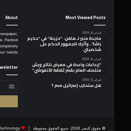
About
Most Viewed Posts
فبراير 6, 2025
ewspaper,
ماجدة منير لـ هافن: “حزينة” في “حكيم
e. Packed
باشا”.. وأترك للجمهور الحكم على
completely
شخصيتي
our needs.
فبراير 6, 2025
“إبداعات واعدة في معرض نتائج ورش
wsletter
منتصف العام بقصر ثقافة الأنفوشي”
فبراير 5, 2025
أدخل
هل ستحارب إسرائيل مصر ؟
بريدك
الإلكتروني
© حقوق النشر 2026، جميع الحقوق محفوظة |
Technology