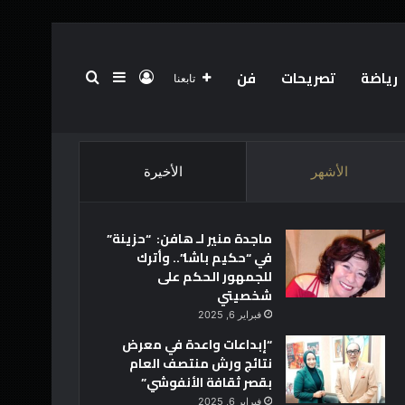
رياضة
تصريحات
فن
تسجيل الدخول
بحث عن
إضافة عمود جانبي
تابعنا
الرئيسية
عن
فريق العمل
أخبار العالم
تقنية
الأشهر
الأخيرة
ماجدة منير لـ هافن: “حزينة”
في “حكيم باشا”.. وأترك
للجمهور الحكم على
شخصيتي
فبراير 6, 2025
“إبداعات واعدة في معرض
نتائج ورش منتصف العام
بقصر ثقافة الأنفوشي”
فبراير 6, 2025