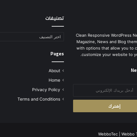
تصنيفات
Clean Responsive WordPress N
تصنيفات
Magazine, News and Blog them
with options that allow you to 
Pages
customize your website to y
Ne
About
Home
Privacy Policy
Terms and Conditions
WebboTec
|
Webbo 