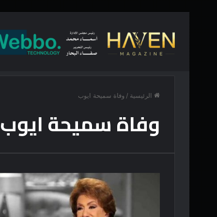
أخبار عاجلة
لو كان للمدن ذاكرة… ماذا ستكون؟
الرئيسية
/
وفاة سميحة ايوب
وفاة سميحة ايوب