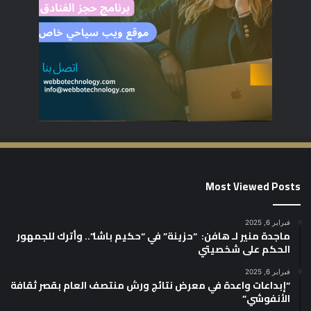
Most Viewed Posts
فبراير 6, 2025
ماجدة منير لـ هافن: “حزينة” في “حكيم باشا”.. وأترك للجمهور
الحكم على شخصيتي
فبراير 6, 2025
“إبداعات واعدة في معرض نتائج ورش منتصف العام بقصر ثقافة
الأنفوشي”