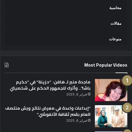
محاسبة
مقالات
منوعات
Most Popular Videos
ماجدة منير لـ هافن: “حزينة” في “حكيم
باشا”.. وأترك للجمهور الحكم على شخصيتي
فبراير 6, 2025
“إبداعات واعدة في معرض نتائج ورش منتصف
العام بقصر ثقافة الأنفوشي”
فبراير 6, 2025