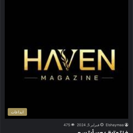
ابداعات
Elshaymaa
فبراير 5, 2024
475
فلتحترق؛ وسأبتسم