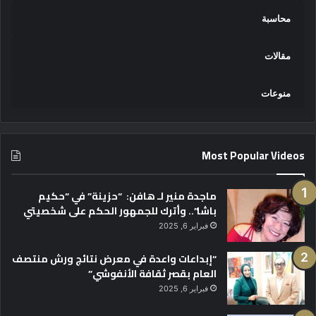
محاسبة
مقالات
منوعات
Most Popular Videos
ماجدة منير لـ هافن: “حزينة” في “حكيم
باشا”.. وأترك للجمهور الحكم على شخصيتي
فبراير 6, 2025
“إبداعات واعدة في معرض نتائج ورش منتصف
العام بقصر ثقافة الأنفوشي”
فبراير 6, 2025