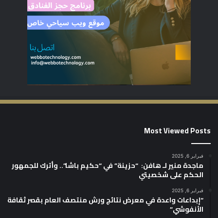
Most Viewed Posts
فبراير 6, 2025
ماجدة منير لـ هافن: “حزينة” في “حكيم باشا”.. وأترك للجمهور
الحكم على شخصيتي
فبراير 6, 2025
“إبداعات واعدة في معرض نتائج ورش منتصف العام بقصر ثقافة
الأنفوشي”