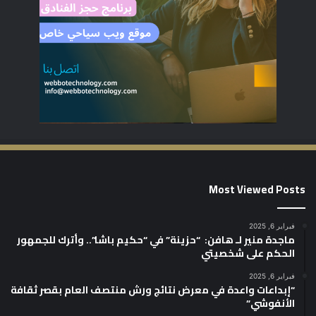
Most Viewed Posts
فبراير 6, 2025
ماجدة منير لـ هافن: “حزينة” في “حكيم باشا”.. وأترك للجمهور
الحكم على شخصيتي
فبراير 6, 2025
“إبداعات واعدة في معرض نتائج ورش منتصف العام بقصر ثقافة
الأنفوشي”