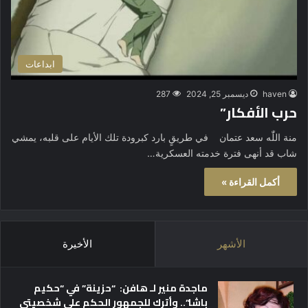
ابداعات
haven
ديسمبر 25, 2024
287
حرب الأفكار”
منة اللّٰه سعد عتمان في طريقٍ بارد كبرودة تلك الأيام على قلبه، يمشي
شاب قد أنهى فترة خدمته العسكرية…
أكمل القراءة »
الأشهر
الأخيرة
ماجدة منير لـ هافن: “حزينة” في “حكيم
باشا”.. وأترك للجمهور الحكم على شخصيتي