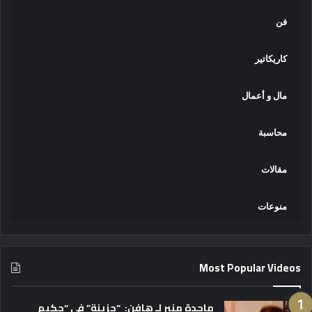
فن
كاريكاتير
مال و أعمال
محاسبة
مقالات
منوعات
Most Popular Videos
ماجدة منير لـ هافن: “حزينة” في “حكيم