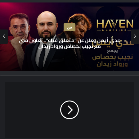
فن
عدي أيمن يعلن عن “متعلق فيك”.. تعاون فني
مع نجيب بحصاص ورواد زيدان
ب
ر
ع
ا
ي
ة
و
ز
ي