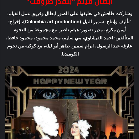
أبطال فيلم “بنقدر ظروفك”
وشاركت طافش في تعليقها على الصور ابطال وفريق عمل الفيلم:
“تأليف وإنتاج: سمير النيل (Colombia art production)، إخراج:
أيمن مكرم، مدير تصوير: هيثم ناصر، مع مجموعة من النجوم
المتألقين: احمد الفيشاوي، مي سليم، محمد محمود، محمود حافظ،
عارفة عبد الرسول، ابرام سمير، طاهر أبو ليلة، مع كوكبة من نجوم
الكوميديا.