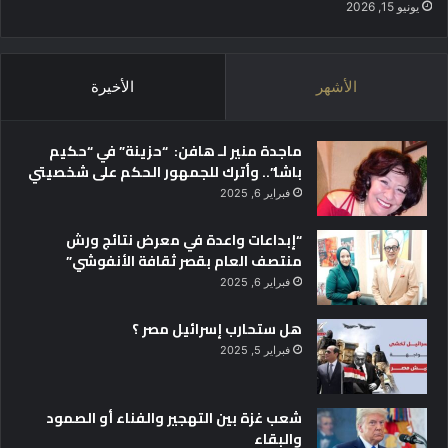
ط
يونيو 15, 2026
ل
ق
م
الأشهر
الأخيرة
س
ا
ب
ماجدة منير لـ هافن: “حزينة” في “حكيم
ق
باشا”.. وأترك للجمهور الحكم على شخصيتي
ة
"
فبراير 6, 2025
ق
م
“إبداعات واعدة في معرض نتائج ورش
ة
منتصف العام بقصر ثقافة الأنفوشي”
م
فبراير 6, 2025
ص
ر
هل ستحارب إسرائيل مصر ؟
ل
فبراير 5, 2025
ل
م
ش
شعب غزة بين التهجير والفناء أو الصمود
ا
والبقاء
ر