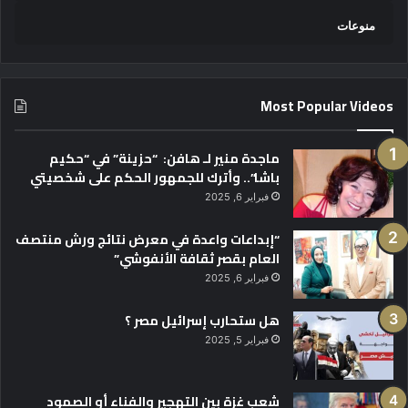
منوعات
Most Popular Videos
ماجدة منير لـ هافن: “حزينة” في “حكيم
باشا”.. وأترك للجمهور الحكم على شخصيتي
فبراير 6, 2025
“إبداعات واعدة في معرض نتائج ورش منتصف
العام بقصر ثقافة الأنفوشي”
فبراير 6, 2025
هل ستحارب إسرائيل مصر ؟
فبراير 5, 2025
شعب غزة بين التهجير والفناء أو الصمود