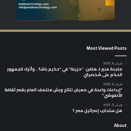
Most Viewed Posts
فبراير 6, 2025
ماجدة منير لـ هافن: “حزينة” في “حكيم باشا”.. وأترك للجمهور
الحكم على شخصيتي
فبراير 6, 2025
“إبداعات واعدة في معرض نتائج ورش منتصف العام بقصر ثقافة
الأنفوشي”
فبراير 5, 2025
هل ستحارب إسرائيل مصر ؟
About