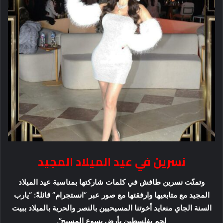
نسرين في عيد الميلاد المجيد
وتمنّت نسرين طافش في كلمات شاركتها بمناسبة عيد الميلاد
المجيد مع متابعيها وارفقتها مع صور عبر “انستجرام” قائلةً: “يارب
السنة الجاي منعايد أخوتنا المسيحيين بالنصر والحرية بالميلاد ببيت
لحم بفلسطين بأرض يسوع المسيح”.