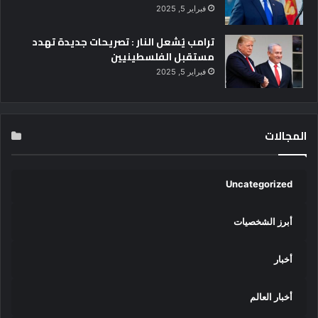
فبراير 5, 2025
ي
ع
ترامب يُشعل النار : تصريحات جديدة تهدد
ا
مستقبل الفلسطينيين
ل
ا
فبراير 5, 2025
س
ت
ث
م
المجالات
ا
ر
ي
Uncategorized
ة
ا
ل
أبرز الشخصيات
م
ج
أخبار
ت
م
ع
أخبار العالم
ي