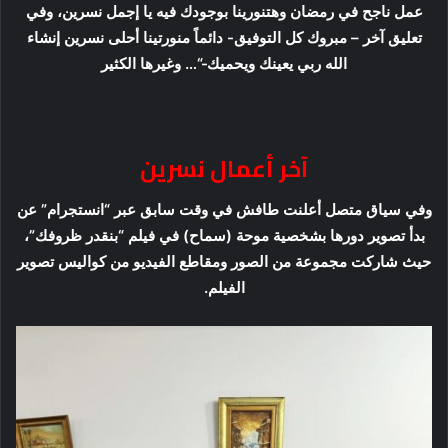
عمل ناجح في رمضان وهتنورينا بوجودك فيه يا إجمل نسرين، وفي
تعليق آخر – مبروك كل التوفيق- دائماً منورتينا أحلى نسرين إنشاء
الله ربي يعينك ويحميك-“… وغيرها الكثير
آخر أعمال نسرين
وفي سياق متصل أعلنت طافش في وقت سابق عبر “انستجرام” عن
بدأ تصوير دورها بشخصية موحة (سماح) في فيلم “بنقدر ظروفك”،
حيث شاركت مجموعة من الصور ومقاطع الفيديو من كواليس تصوير
الفيلم.