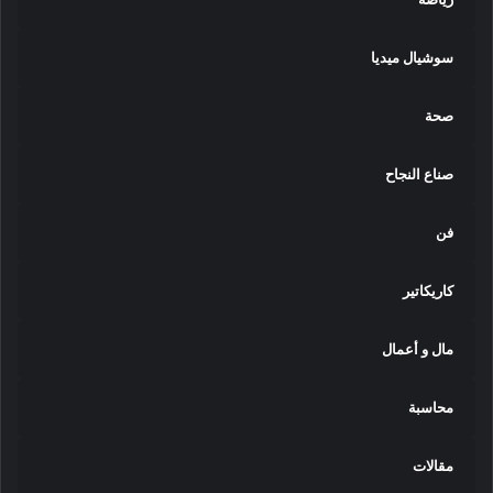
P
r
i
سوشيال ميديا
z
e
صحة
ا
ل
ع
صناع النجاح
ا
ل
فن
م
ي
ة
كاريكاتير
مال و أعمال
محاسبة
مقالات