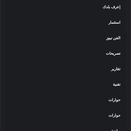
ة
إعرف بلدك
"
ب
ا
استثمار
ل
ت
الفن نيوز
ع
ا
و
تصريحات
ن
م
تقارير
ع
م
ن
تقنية
ظ
م
حوارات
ة
H
u
حوارات
l
t
رياضة