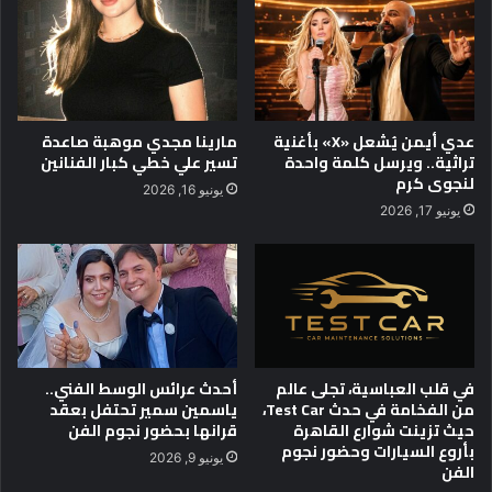
ا
ا
ي
ر
ة
ب
ا
ا
ل
ل
م
ا
عدي أيمن يُشعل «X» بأغنية
مارينا مجدي موهبة صاعدة
ب
س
تراثية.. ويرسل كلمة واحدة
تسير علي خطي كبار الفنانين
ت
و
لنجوى كرم
يونيو 16, 2026
ك
د
يونيو 17, 2026
ر
ف
ي
ي
ن
ا
و
ح
ا
د
ل
ث
ن
ظ
و
ه
في قلب العباسية، تجلى عالم
أحدث عرائس الوسط الفني..
ا
من الفخامة في حدث Test Car،
ياسمين سمير تحتفل بعقد
و
ب
حيث تزينت شوارع القاهرة
قرانها بحضور نجوم الفن
ر
بأروع السيارات وحضور نجوم
غ
يونيو 9, 2026
الفن
يُ