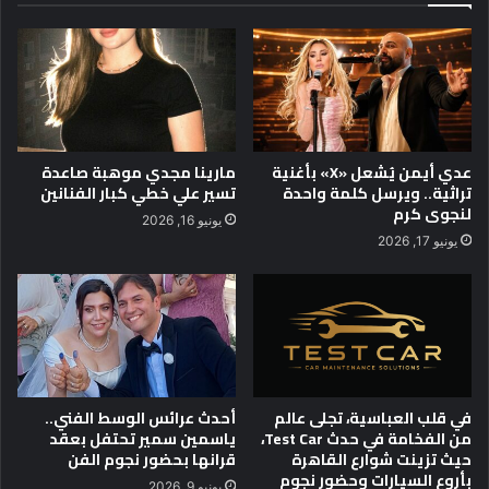
ا
ح
و
ل
ج
ه
و
عدي أيمن يُشعل «X» بأغنية
مارينا مجدي موهبة صاعدة
د
تراثية.. ويرسل كلمة واحدة
تسير علي خطي كبار الفنانين
ا
لنجوى كرم
يونيو 16, 2026
ل
يونيو 17, 2026
ج
ا
م
ع
ا
ت
ا
ل
في قلب العباسية، تجلى عالم
أحدث عرائس الوسط الفني..
م
من الفخامة في حدث Test Car،
ياسمين سمير تحتفل بعقد
حيث تزينت شوارع القاهرة
قرانها بحضور نجوم الفن
ص
بأروع السيارات وحضور نجوم
ر
يونيو 9, 2026