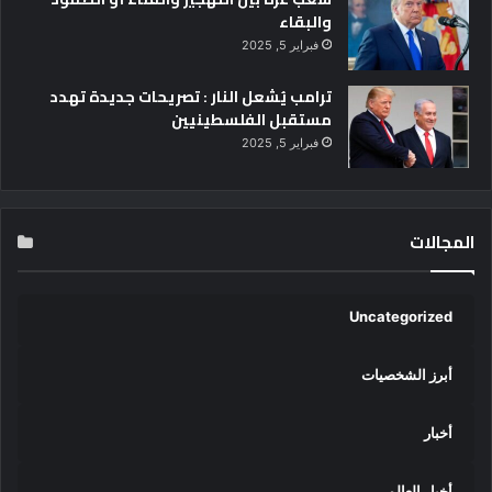
ل
والبقاء
ا
فبراير 5, 2025
ح
ت
ترامب يُشعل النار : تصريحات جديدة تهدد
ف
مستقبل الفلسطينيين
ا
ل
فبراير 5, 2025
ب
ا
ل
ي
المجالات
و
م
ا
Uncategorized
ل
ع
ر
أبرز الشخصيات
ب
ي
أخبار
ل
م
ح
أخبار العالم