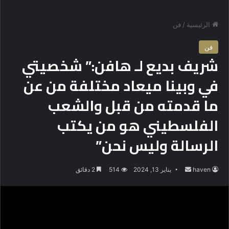
الرئيسية
/
فن
فن
شريف بديع لـ هافن:” شخصيتي
في وبينا ميعاد مختلفة من عن
ما قدمته من قبل والشعب
الفلسطيني هو من يكتب
الرسالة وليس نحن”
haven
أ
يناير 13, 2024
514
2 دقائق
ر
س
ل
ب