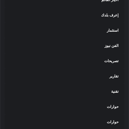
و
ا
إعرف بلدك
ل
أ
م
استثمار
ي
ة
الفن نيوز
تصريحات
تقارير
تقنية
حوارات
حوارات