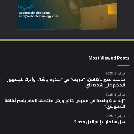
Most Viewed Posts
فبراير 6, 2025
ماجدة منير لـ هافن: “حزينة” في “حكيم باشا”.. وأترك للجمهور
الحكم على شخصيتي
فبراير 6, 2025
“إبداعات واعدة في معرض نتائج ورش منتصف العام بقصر ثقافة
الأنفوشي”
فبراير 5, 2025
هل ستحارب إسرائيل مصر ؟