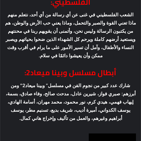
الفلسطيني:
الشعب الفلسطيني في غنى عن أي رسالة من أي أحد، نتعلم منهم
ماذا تعني القوة والصبر والتحمل، وماذا يعني حب الأرض والوطن، هم
من يكتبون الرسالة وليس نحن، وأتمنى أن يقويهم ربنا في محنتهم
ويستعيد أرضهم كاملة ويرحم كل الشهداء الذين ضحوا بحياتهم ويصبر
النساء والأطفال، وآمل أن تسير الأمور على ما يرام في أقرب وقت
ممكن وأن يعيشوا دائمًا في سلام.
أبطال مسلسل وبينا ميعاد2:
شارك عدد كبير من نجوم الفن في مسلسل” وبينا ميعاد2″ ومن
أبرزهم: صبري فواز، شيرين عادل، مدحت صالح، وفاء صادق، بسمة،
إيهاب فهمي، هيدي كرم، نور محمود، محمد مهران، أسامة الهادي،
يوسف الكدواني، أميرة أديب، شريف بديع، تسنيم مطر، يوسف
أبراهيم وغيرهم، والعمل من تأليف وإخراج هاني كمال.