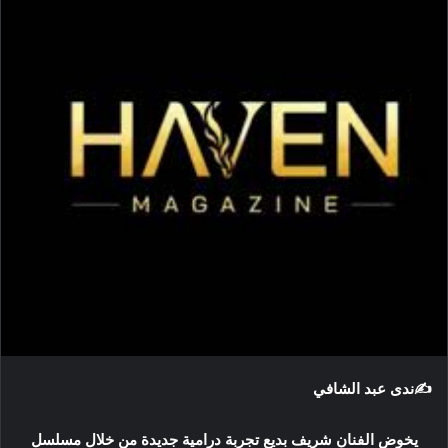
ر
ي
د
ا
إ
ل
ك
ت
ر
و
ن
ي
ا
✍ندى عبد الشافي
يخوض الفنان شريف بديع تجربة درامية جديدة من خلال مسلسل