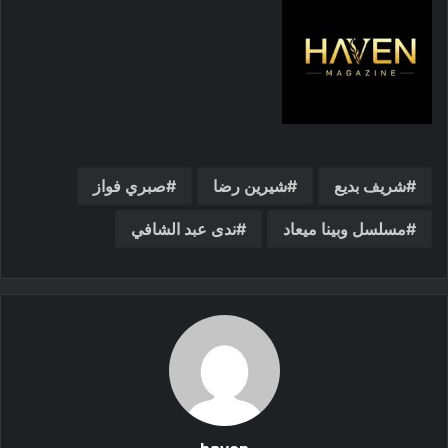
شريف بديع
شيرين رضا
صبري فواز
مسلسل وبينا ميعاد
ندى عبد الشافي