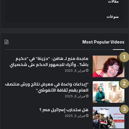
مقالات
منوعات
Most Popular Videos
ماجدة منير لـ هافن: “حزينة” في “حكيم
باشا”.. وأترك للجمهور الحكم على شخصيتي
فبراير 6, 2025
“إبداعات واعدة في معرض نتائج ورش منتصف
العام بقصر ثقافة الأنفوشي”
فبراير 6, 2025
هل ستحارب إسرائيل مصر ؟
فبراير 5, 2025