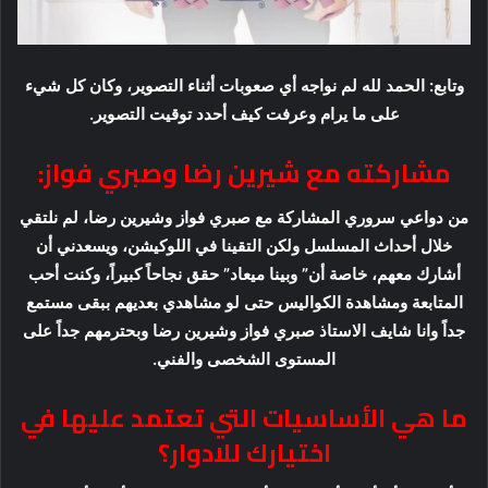
وتابع: الحمد لله لم نواجه أي صعوبات أثناء التصوير، وكان كل شيء
على ما يرام وعرفت كيف أحدد توقيت التصوير.
مشاركته مع شيرين رضا وصبري فواز:
من دواعي سروري المشاركة مع صبري فواز وشيرين رضا، لم نلتقي
خلال أحداث المسلسل ولكن التقينا في اللوكيشن، ويسعدني أن
أشارك معهم، خاصة أن” وبينا ميعاد” حقق نجاحاً كبيراً، وكنت أحب
المتابعة ومشاهدة الكواليس حتى لو مشاهدي بعديهم ببقى مستمع
جداً وانا شايف الاستاذ صبري فواز وشيرين رضا وبحترمهم جداً على
المستوى الشخصى والفني.
ما هي الأساسيات التي تعتمد عليها في
اختيارك للادوار؟