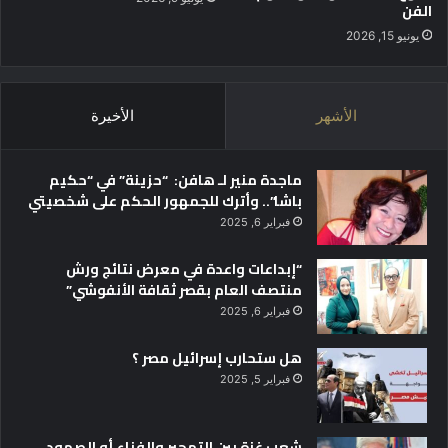
الفن
ي
ة
يونيو 15, 2026
ف
ي
م
الأشهر
الأخيرة
ح
و
ا
ماجدة منير لـ هافن: “حزينة” في “حكيم
ل
باشا”.. وأترك للجمهور الحكم على شخصيتي
أ
م
فبراير 6, 2025
ي
ة
“إبداعات واعدة في معرض نتائج ورش
ب
منتصف العام بقصر ثقافة الأنفوشي”
م
فبراير 6, 2025
ن
ا
هل ستحارب إسرائيل مصر ؟
س
فبراير 5, 2025
ب
ة
ا
شعب غزة بين التهجير والفناء أو الصمود