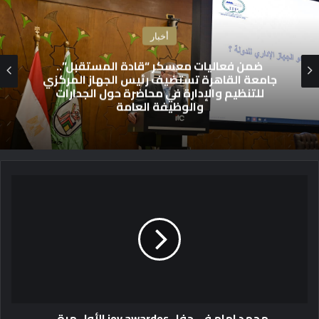
أخبار
ضمن فعاليات معسكر “قادة المستقبل”..
جامعة القاهرة تستضيف رئيس الجهاز المركزي
للتنظيم والإدارة في محاضرة حول الجدارات
والوظيفة العامة
م
ح
م
د
ا
م
ا
م
ف
محمد امام في حفل joy awardes الأول مرة
ي