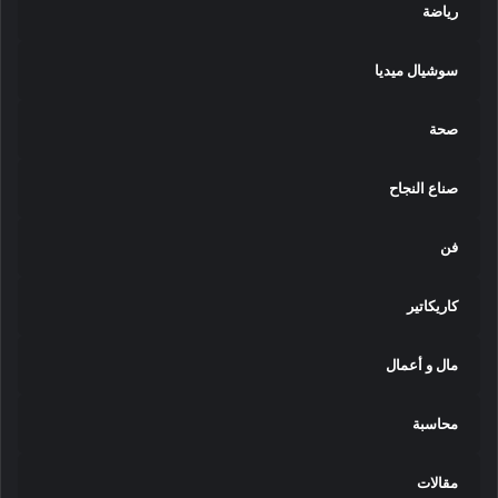
رياضة
سوشيال ميديا
صحة
صناع النجاح
فن
كاريكاتير
مال و أعمال
محاسبة
مقالات