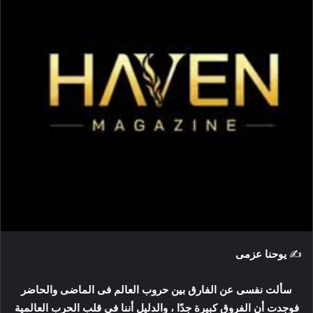
ي
د
ا
إ
ل
ك
ت
ر
و
ن
ي
ا
✍️
يوحنا عزمى
سألت نفسى عن الفارق بين حروب العالم فى الماضى والحاضر
فوجدت أن الفروق كبيرة جدًا ، والدليل أننا فى قلب الحرب العالمية