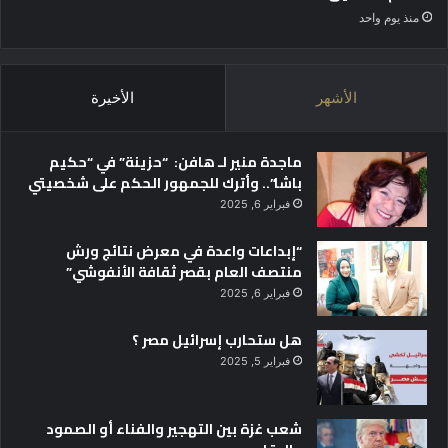
منذ يوم واحد
الأشهر
الأخيرة
ماجدة منير لـ هافن: “حزينة” في “حكيم
باشا”.. وأترك للجمهور الحكم على شخصيتي
فبراير 6, 2025
“إبداعات واعدة في معرض نتائج ورش
منتصف العام بقصر ثقافة الأنفوشي”
فبراير 6, 2025
هل ستحارب إسرائيل مصر ؟
فبراير 5, 2025
شعب غزة بين التهجير والفناء أو الصمود