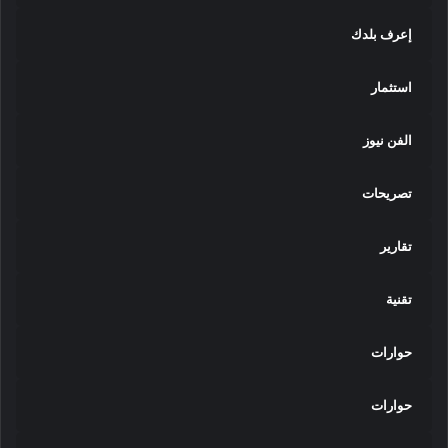
إعرف بلدك
استثمار
الفن نيوز
تصريحات
تقارير
تقنية
حوارات
حوارات