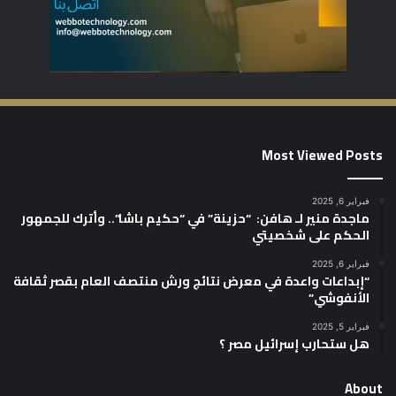
Most Viewed Posts
فبراير 6, 2025
ماجدة منير لـ هافن: “حزينة” في “حكيم باشا”.. وأترك للجمهور
الحكم على شخصيتي
فبراير 6, 2025
“إبداعات واعدة في معرض نتائج ورش منتصف العام بقصر ثقافة
الأنفوشي”
فبراير 5, 2025
هل ستحارب إسرائيل مصر ؟
About