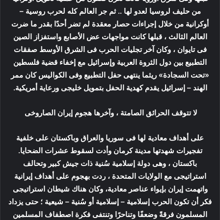
من حليف لروسيا لعدو لها .. ثم جر العالم كله لحرب روسية –
أوكرانية من خلال إجراءات حصار معقدة لم تضر أحدًا بقدر ما ضرت
العالم الثالث ، قبلها كانت مواجهات عض الأصابع واستفزاز الصين
فى تايوان ، وكان آخر تجليات الحرب فى الشرق الأوسط صفقات
التطبيع بين دول الثروة العربية وإسرائيل مع إخفاء قضية فلسطين
«تحت السجادة» ريثما ينتهى حفل التطبيع وفى الكواليس كان ممر
الهند – إسرائيل يقدم كهدية الحفل بتمويل خليجى ورعاية أمريكية.
لا تتوقف الحرائق الصامتة ، وآخرها هجوم إيران الصاروخى
على أهداف معادية لها فى سوريا والعراق وباكستان على خلفية
تفجيرات شهدتها مدينة كرمان وأدت لسقوط عشرات الضحايا.
باكستان ، وهى دولة إسلامية سُنية ذات جيش كبير وتحالف
استراتيجى مع الولايات المتحدة ، ردت بهجوم على أهداف إيرانية
واتهمت إيران بإيواء عناصر معادية، وكان هناك شيطان استراتيجى
فكر أن تكون الحرب إسلامية – إسلامية أو سُنية – شيعية ؛ حتى يزداد
المسلمون فرقةً وضعفًا وتناحرًا وتنتفى فكرة اصطفاف المسلمين