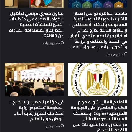
و
ن
جامعة القاهرة تواصل إصدار
تعاون مصري فرنسي لتأهيل
م
النشرات الدورية لبيوت الخبرة
الكوادر الصحية على متطلبات
ع
المدعومة بالذكاء الاصطناعي..
التميز للمنشآت الصحية
ا
والنشرة الثالثة تطرح تقارير
الخضراء والمستدامة الصادرة
استراتيجية لدعم متخذي القرار
عن GAHAR
ل
في الصحة والصناعة والزراعة
ل
منذ يوم واحد
والتحول الرقمي وسوق العمل
م
ر
منذ يوم واحد
ة
ا
ل
أ
و
ل
ى
التعليم العالي: تنويه مهم
في مؤتمر المصريين بالخارج..
للطلاب الحاصلين على الدبلومة
الحكومة تستعرض رؤية
الأمريكية (Cognia) بالمملكة
متكاملة لتعزيز رعاية أبناء
العربية السعودية بشأن
الوطن حول العالم
مراجعة بيانات الشهادات قبل
منذ يومين
التقدم للتنسيق