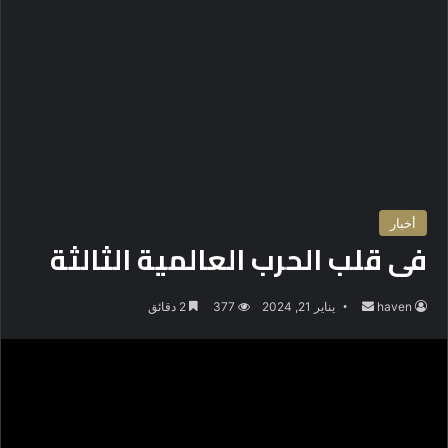
أخبار
فى قلب الحرب العالمية الثالثة
haven
أ
يناير 21, 2024
377
2 دقائق
ر
س
ل
ب
ر