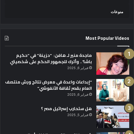
منوعات
Most Popular Videos
ماجدة منير لـ هافن: “حزينة” في “حكيم
باشا”.. وأترك للجمهور الحكم على شخصيتي
فبراير 6, 2025
“إبداعات واعدة في معرض نتائج ورش منتصف
العام بقصر ثقافة الأنفوشي”
فبراير 6, 2025
هل ستحارب إسرائيل مصر ؟
فبراير 5, 2025