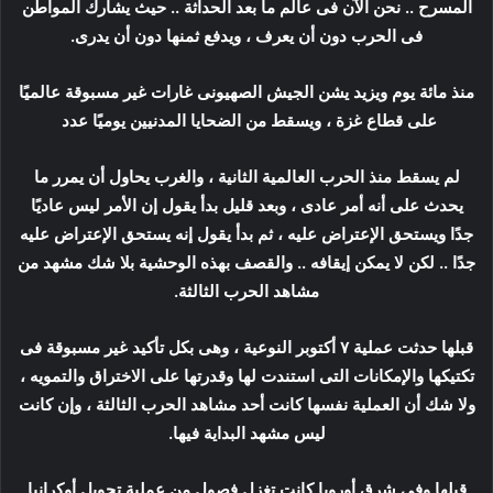
المسرح .. نحن الآن فى عالم ما بعد الحداثة .. حيث يشارك المواطن
فى الحرب دون أن يعرف ، ويدفع ثمنها دون أن يدرى.
منذ مائة يوم ويزيد يشن الجيش الصهيونى غارات غير مسبوقة عالميًا
على قطاع غزة ، ويسقط من الضحايا المدنيين يوميًا عدد
لم يسقط منذ الحرب العالمية الثانية ، والغرب يحاول أن يمرر ما
يحدث على أنه أمر عادى ، وبعد قليل بدأ يقول إن الأمر ليس عاديًا
جدًا ويستحق الإعتراض عليه ، ثم بدأ يقول إنه يستحق الإعتراض عليه
جدًا .. لكن لا يمكن إيقافه .. والقصف بهذه الوحشية بلا شك مشهد من
مشاهد الحرب الثالثة.
قبلها حدثت عملية ٧ أكتوبر النوعية ، وهى بكل تأكيد غير مسبوقة فى
تكتيكها والإمكانات التى استندت لها وقدرتها على الاختراق والتمويه ،
ولا شك أن العملية نفسها كانت أحد مشاهد الحرب الثالثة ، وإن كانت
ليس مشهد البداية فيها.
قبلها وفى شرق أوروبا كانت تغزل فصول من عملية تحويل أوكرانيا