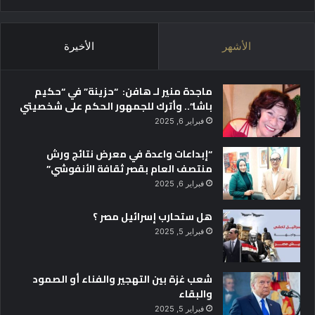
ى
ح
م
ق
ه
ق
الأشهر
الأخيرة
ر
أ
ج
ع
ا
ل
ماجدة منير لـ هافن: “حزينة” في “حكيم
ن
ى
باشا”.. وأترك للجمهور الحكم على شخصيتي
j
ا
o
فبراير 6, 2025
ل
y
إ
“إبداعات واعدة في معرض نتائج ورش
a
ي
منتصف العام بقصر ثقافة الأنفوشي”
w
ر
a
ا
فبراير 6, 2025
r
د
d
ا
هل ستحارب إسرائيل مصر ؟
s
ت
فبراير 5, 2025
ل
ع
ا
شعب غزة بين التهجير والفناء أو الصمود
م
والبقاء
2
فبراير 5, 2025
0