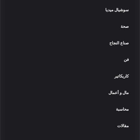
سوشيال ميديا
صحة
صناع النجاح
فن
كاريكاتير
مال و أعمال
محاسبة
مقالات