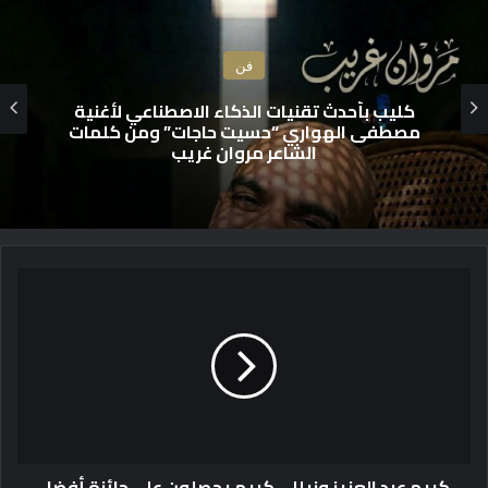
فن
كليب بأحدث تقنيات الذكاء الاصطناعي لأغنية
مصطفى الهواري “حسيت حاجات” ومن كلمات
الشاعر مروان غريب
ك
ر
ي
م
ع
ب
د
ا
ل
كريم عبد العزيز ونيللى كريم يحصلون على جائزة أفضل
ع