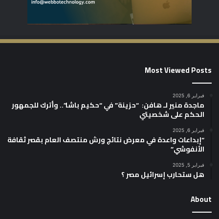
Most Viewed Posts
فبراير 6, 2025
ماجدة منير لـ هافن: “حزينة” في “حكيم باشا”.. وأترك للجمهور
الحكم على شخصيتي
فبراير 6, 2025
“إبداعات واعدة في معرض نتائج ورش منتصف العام بقصر ثقافة
الأنفوشي”
فبراير 5, 2025
هل ستحارب إسرائيل مصر ؟
About