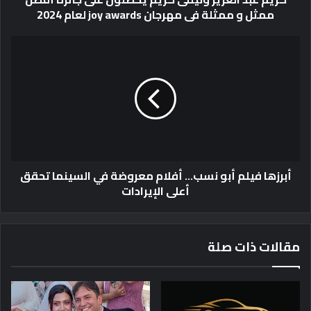
ممثل و ممثلة فى مهرجان joy awards لعام 2024
ز
ي
ز
أ
و
ب
ن
ر
ي
ز
ل
ه
ل
ا
ى
ف
ك
ي
ر
ل
أبرزها فيلم أبو نسب... أفلام معروضة في السينما تحقق
ي
م
أعلى الإيرادات
م
أ
ي
ب
ح
و
ص
ن
مقالات ذات صلة
ل
س
و
ب
ن
.
ع
.
ل
.