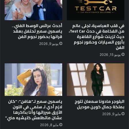
ى
أ
ج
ف
ا
ل
ئ
ا
في قلب العباسية، تجلى عالم
أحدث عرائس الوسط الفني..
ز
م
من الفخامة في حدث Test Car،
ياسمين سمير تحتفل بعقد
ة
م
حيث تزينت شوارع القاهرة
قرانها بحضور نجوم الفن
أ
ع
بأروع السيارات وحضور نجوم
يونيو 9, 2026
ف
الفن
ر
ض
و
يونيو 15, 2026
ل
ض
م
ة
م
ف
ث
ي
ل
ا
و
ل
م
س
البلوجر مادونا سمعان تتوج
ياسمين سمير لـ”هافن”: “كان
م
ي
بملكة جمال كوين موديل
لازم أدي لـ سلمى في اللون
ث
ن
الأزرق مبرراتها وأنا بذاكرها
ل
م
مايو 9, 2026
عشان ماتطلعش كليشيه مني”
ة
ا
ف
ت
مايو 8, 2026