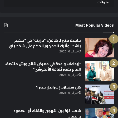
منوعات
Most Popular Videos
ماجدة منير لـ هافن: “حزينة” في “حكيم
باشا”.. وأترك للجمهور الحكم على شخصيتي
فبراير 6, 2025
“إبداعات واعدة في معرض نتائج ورش منتصف
العام بقصر ثقافة الأنفوشي”
فبراير 6, 2025
هل ستحارب إسرائيل مصر ؟
فبراير 5, 2025
شعب غزة بين التهجير والفناء أو الصمود
والبقاء