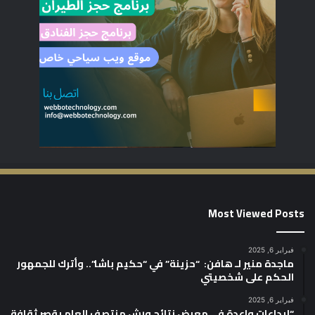
Most Viewed Posts
فبراير 6, 2025
ماجدة منير لـ هافن: “حزينة” في “حكيم باشا”.. وأترك للجمهور
الحكم على شخصيتي
فبراير 6, 2025
“إبداعات واعدة في معرض نتائج ورش منتصف العام بقصر ثقافة