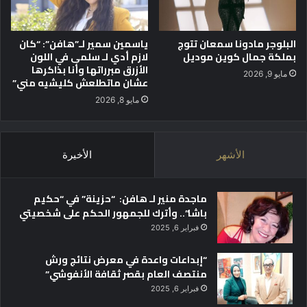
ن
ظ
البلوجر مادونا سمعان تتوج
ياسمين سمير لـ”هافن”: “كان
م
بملكة جمال كوين موديل
لازم أدي لـ سلمى في اللون
ل
الأزرق مبرراتها وأنا بذاكرها
ق
مايو 9, 2026
عشان ماتطلعش كليشيه مني”
ا
ءً
مايو 8, 2026
ا
ت
ن
الأشهر
الأخيرة
س
ي
ق
ماجدة منير لـ هافن: “حزينة” في “حكيم
يً
باشا”.. وأترك للجمهور الحكم على شخصيتي
ا
فبراير 6, 2025
م
ع
“إبداعات واعدة في معرض نتائج ورش
م
منتصف العام بقصر ثقافة الأنفوشي”
س
ئ
فبراير 6, 2025
و