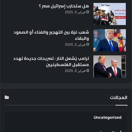
ل
هل ستحارب إسرائيل مصر ؟
ي
فبراير 5, 2025
و
ح
د
شعب غزة بين التهجير والفناء أو الصمود
ا
والبقاء
ت
فبراير 5, 2025
ا
ل
ترامب يُشعل النار : تصريحات جديدة تهدد
ع
مستقبل الفلسطينيين
ن
فبراير 5, 2025
ف
ض
د
ا
المجالات
ل
م
ر
أ
Uncategorized
ة
ب