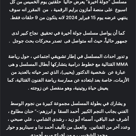
مسلسل “جولة أخيرة” يعرض حالياً حلقتين يوم الخميس من كل
اسبوع على منصة أمازون برايم الرقمية ، من المقرر انه سوف
ينتهي عرضه يوم 15 فبراير 2024 لانه يتكون من 9 حلقات فقط.
كما أن يواصل مسلسل جولة أخيرة في تحقيق نجاح كبير لدى
جمهور حالياً، حيث أنه متواصل فى تصدر محركات بحث جوجل .
و تدور احداث المسلسل في إطار تشويقي اجتماعي ، حول رياضة
MMA القتالية مع خطوط درامية يتشاركها أبطال المسلسل و هى
عبارة عن شخصية الدكتور (يحيى)، الذي تمر حياته بالعديد من
الأزمات، خاصة بعد ابتعاده عن ممارسة رياضة الفنون القتالية، كما
يعيش حياة روتينية، وهو منفصل عن زوجته .
و يشارك في بطولة المسلسل مجموعة كبيرة من نجوم الوسط
الفني بجانب النجم الكبير أحمد السقا و ابرزهم:-” حنان مطاوع ،
أشرف عبد الباقي، أسماء أبو زيد ، رشدى الشامي ، علي صبحي ،
وعدد آخر من الفنانين، والعمل من تأليف أحمد ندا و سيناريو و حوار
محمد الشخيبي ، و من إخراج مريم أحمدي.