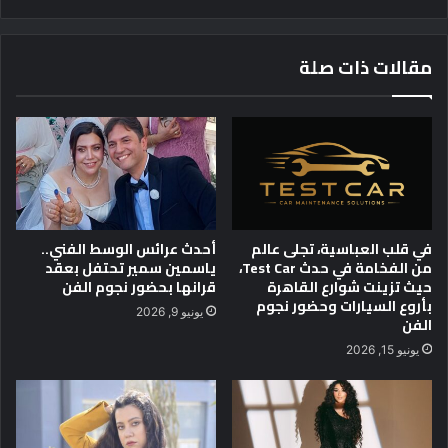
ا
ر
ل
ص
أ
ب
مقالات ذات صلة
ق
و
ص
ز
ر
ا
ل
ر
ل
ة
س
ا
ي
ل
ن
ت
م
ع
في قلب العباسية، تجلى عالم
أحدث عرائس الوسط الفني..
ا
ل
من الفخامة في حدث Test Car،
ياسمين سمير تحتفل بعقد
ا
ي
حيث تزينت شوارع القاهرة
قرانها بحضور نجوم الفن
ل
م
بأروع السيارات وحضور نجوم
يونيو 9, 2026
إ
ا
الفن
ف
ل
يونيو 15, 2026
ر
ع
ي
ا
ق
ل
ي
ي
ة
ت