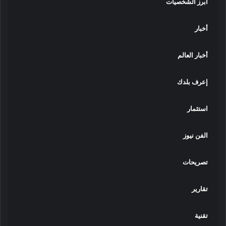
أبرز الشخصيات
ا
ل
ج
أخبار
ا
م
أخبار العالم
ع
ا
ت
إعرف بلدك
ا
ل
ت
استثمار
ك
ن
الفن نيوز
و
ل
و
تصريحات
ج
ي
تقارير
ة
تقنية