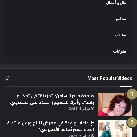
مال و أعمال
محاسبة
مقالات
منوعات
Most Popular Videos
ماجدة منير لـ هافن: “حزينة” في “حكيم
باشا”.. وأترك للجمهور الحكم على شخصيتي
فبراير 6, 2025
“إبداعات واعدة في معرض نتائج ورش منتصف
العام بقصر ثقافة الأنفوشي”
فبراير 6, 2025