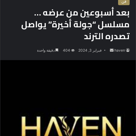
فن
بعد أسبوعين من عرضه …
مسلسل “جولة أخيرة” يواصل
تصدره الترند
haven
أ
فبراير 3, 2024
404
دقيقة واحدة
ر
س
ل
ب
ر
ي
د
ا
إ
ل
ك