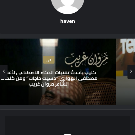
haven
فن
كليب بأحدث تقنيات الذكاء الاصطناعي لأغنية
مصطفى الهواري “حسيت حاجات” ومن كلمات
الشاعر مروان غريب
ف
ي
ل