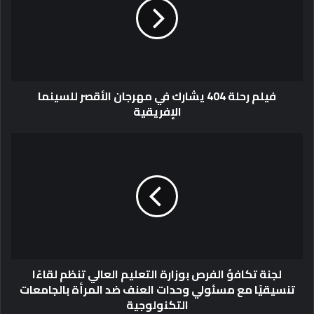
م
ر
ح
ل
ة
4
فيلم رحلة 404 يشارك في مهرجان الأقصر للسينما
0
الإفريقية
4
ي
ش
ل
ا
ج
ر
ن
ك
ة
ف
ت
ي
ك
م
ا
ه
ف
ر
ؤ
لجنة تكافؤ الفرص بوزارة التعليم العالي تنظم لقاءًا
ج
ا
تنسيقيًا مع مسئولي وحدات العنف ضد المرأة بالجامعات
ا
ل
التكنولوجية
ن
ف