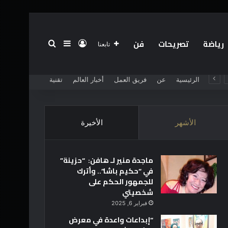
رياضة
تصريحات
فن
تسجيل الدخول
بحث عن
إضافة عمود جانبي
تابعنا
الرئيسية
عن
فريق العمل
أخبار العالم
تقنية
الأشهر
الأخيرة
ماجدة منير لـ هافن: “حزينة”
في “حكيم باشا”.. وأترك
للجمهور الحكم على
شخصيتي
فبراير 6, 2025
“إبداعات واعدة في معرض