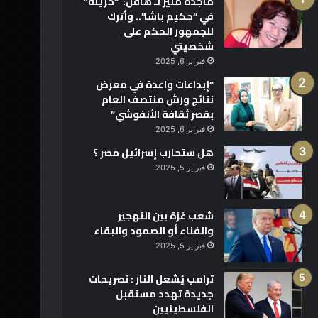
ماجدة منير لـ هافن: “حزينة”
في “حكيم باشا”.. وأترك
للجمهور الحكم على
شخصيتي
فبراير 6, 2025
“إبداعات واعدة في معرض
نتائج ورش منتصف العام
بقصر ثقافة الأنفوشي”
فبراير 6, 2025
هل ستحارب إسرائيل مصر ؟
فبراير 5, 2025
شعب غزة بين التهجير
والفناء أو الصمود والبقاء
فبراير 5, 2025
ترامب يُشعل النار : تصريحات
جديدة تهدد مستقبل
الفلسطينيين