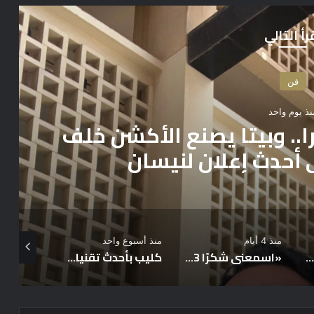
رأ التالي
فن
منذ 3 أيام
علق فيك”.. تعاون فني مع
 ورواد زيدان
منذ أسبوع واحد
يوليو 3, 2026
يوليو 2, 2026
«اسمعني شكرًا 3» ينطلق قريبًا.. وسيرا إبراهيم تستأنف تصوير «الطريق» على TEN بعد الإجازة الصيفية
كليب بأحدث تقنيات الذكاء الاصطناعي لأغنية مصطفى الهواري “حسيت حاجات” ومن كلمات الشاعر مروان غريب
مكتب الشربيني للمحاماة والإستشارات القانونية يحيي ذكرى الراحل الكبير فريد الديب