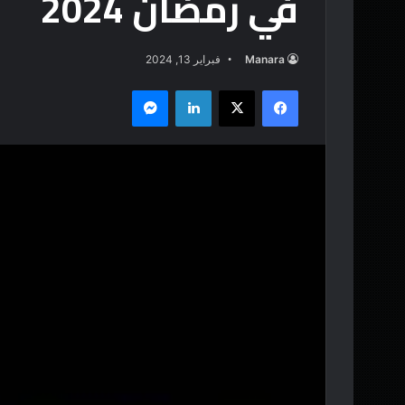
في رمضان 2024
Manara
فبراير 13, 2024
فيسبوك
‫X
لينكدإن
ماسنجر