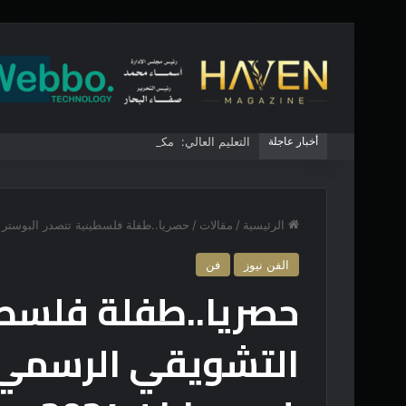
أخبار عاجلة
الرئيسية
/
مقالات
/
حصريا..طفلة فلسطينية تتصدر البوستر 
الفن نيوز
فن
حصريا..طفلة فلسطي
التشويقي الرسمي