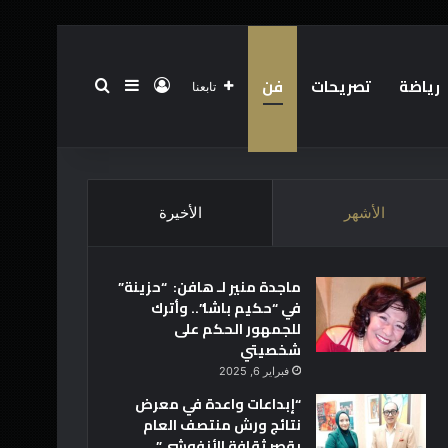
رياضة
تصريحات
فن
تسجيل الدخول
بحث عن
إضافة عمود جانبي
تابعنا
الرئيسية
عن
فريق العمل
أخبار العالم
تقنية
الأشهر
الأخيرة
ماجدة منير لـ هافن: “حزينة”
في “حكيم باشا”.. وأترك
للجمهور الحكم على
شخصيتي
فبراير 6, 2025
“إبداعات واعدة في معرض
نتائج ورش منتصف العام
بقصر ثقافة الأنفوشي”