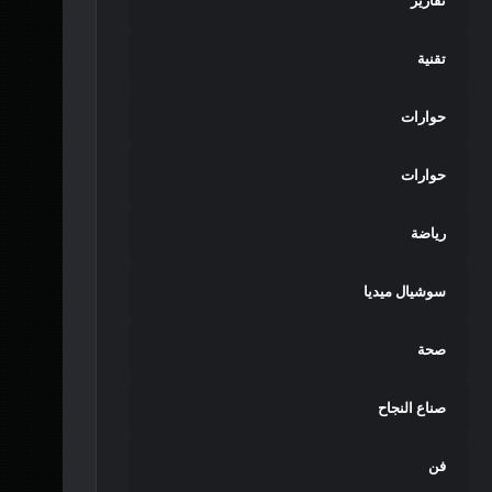
تقارير
تقنية
حوارات
حوارات
رياضة
سوشيال ميديا
صحة
صناع النجاح
فن