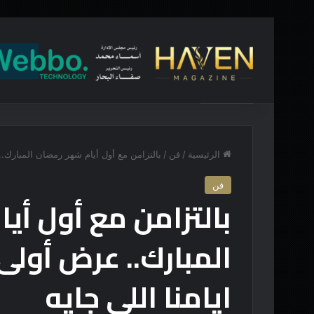
أخبار عاجلة
“تماثيلٌ ذات مظهر”
الرئيسية
/
فن
/
بالتزامن مع أول أيام شهر رمضان المبارك.
فن
بالتزامن مع أول أي
المبارك.. عرض أول
ايامنا اللي جايه