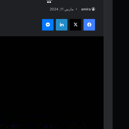
amira
مارس 11, 2024
فيسبوك
‫X
لينكدإن
ماسنجر