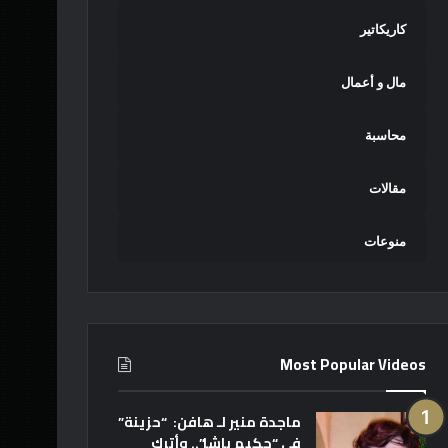
كاريكاتير
مال و أعمال
محاسبة
مقالات
منوعات
Most Popular Videos
ماجدة منير لـ هافن: “حزينة”
في “حكيم باشا”.. وأترك