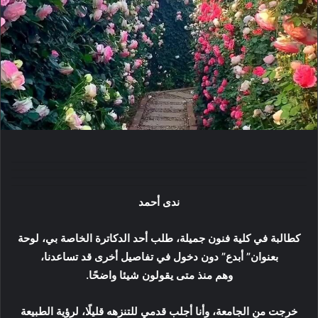
ي
د
ا
إ
ل
ك
ت
ر
و
ن
ي
ا
ندى أحمد
كطالبة في كلية فنون جميلة، طلب أحد الدكاترة الخاصة بي، لوحة
بعنوان” أبدع” دون دخول في تفاصيل أخرى قد تساعدنا،
وهم منذ متى يقولون شيئا واضحًا.
خرجت من الجامعة، وأنا أجلب قدمي للتنزهه قليلًا، لرؤية الطبيعة