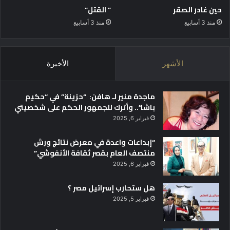
ا
حين غادر الصقر
” القتل”
ل
منذ 3 أسابيع
منذ 3 أسابيع
ر
و
ا
ي
الأشهر
الأخيرة
ة
ماجدة منير لـ هافن: “حزينة” في “حكيم
باشا”.. وأترك للجمهور الحكم على شخصيتي
فبراير 6, 2025
“إبداعات واعدة في معرض نتائج ورش
منتصف العام بقصر ثقافة الأنفوشي”
فبراير 6, 2025
هل ستحارب إسرائيل مصر ؟
فبراير 5, 2025