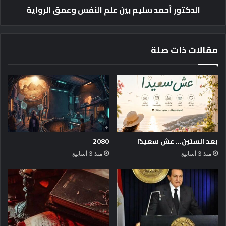
الدكتور أحمد سليم بين علم النفس وعمق الرواية
ة
م
د
س
ل
مقالات ذات صلة
ي
م
ب
ي
ن
ع
ل
م
ا
بعد الستين… عش سعيدًا
2080
ل
منذ 3 أسابيع
منذ 3 أسابيع
ن
ف
س
و
ع
م
ق