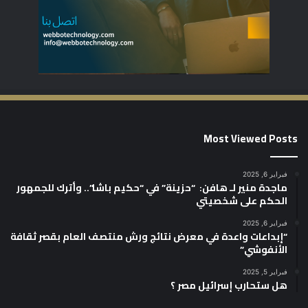
Most Viewed Posts
فبراير 6, 2025
ماجدة منير لـ هافن: “حزينة” في “حكيم باشا”.. وأترك للجمهور
الحكم على شخصيتي
فبراير 6, 2025
“إبداعات واعدة في معرض نتائج ورش منتصف العام بقصر ثقافة
الأنفوشي”
فبراير 5, 2025
هل ستحارب إسرائيل مصر ؟