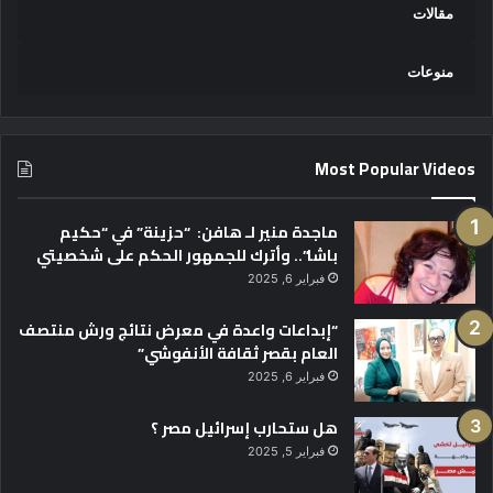
مقالات
منوعات
Most Popular Videos
ماجدة منير لـ هافن: “حزينة” في “حكيم
باشا”.. وأترك للجمهور الحكم على شخصيتي
فبراير 6, 2025
“إبداعات واعدة في معرض نتائج ورش منتصف
العام بقصر ثقافة الأنفوشي”
فبراير 6, 2025
هل ستحارب إسرائيل مصر ؟
فبراير 5, 2025