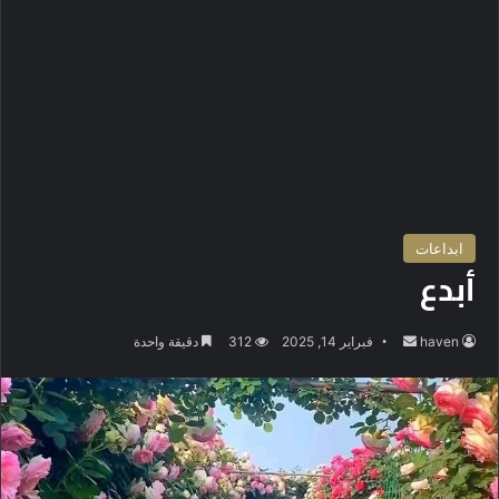
ابداعات
أبدع
haven
أ
فبراير 14, 2025
312
دقيقة واحدة
ر
س
ل
ب
ر