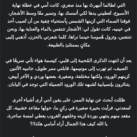
التي لطالما أنبهرتُ بها منذ صغري، كانت أمي في عطلة نهاية
الأسبوع، تُعطيني يدها لكي أتمسك بها، ونسير معًا وسط الأشجار،
فوقنا السماء التي تُزينها الشمس بِأستحياء خِفية من أن تُصيب أحد
في عينيه، كانت تقول لي: الأشجار تتنفس بالماء والعناية بها، ونحن
نتنفس، وتزول هُمومنا حينما نراها، كلما شعرتي بالحزن، أذهبي إليى
مكانٍ بممتلئ بالطبيعة.
بعد أن انتهت الذكرى المُحببة إلى قلبي، كنِسمة هواء تأتي سريعًا في
الصيف، ثم تهرب إلى موسِمها، قابلني ممر طويل، جانبيه الأثنين
تُزينهم الورود، ولكنها مختلفة، وصغيرة، بعضها وردي و الآخر أبيض،
يتناثرون بإنسيابية تُشبهه تلك الورود الجميلة التي توجد في اليابان.
ظللت أبحث عن نهاية الممر، على يقين أنني أرى أشياء أخرى
تُسعدني، فرأيت بحيرة صغيرة في ركنٍ ما، حولها مقاعد خشبية، كل
مقعد منهم ينتهي بوردة تُزينه وخلفهم الغروب يعطي لمسة ساحرة،
يا الله كيف هذا الجمال أراه أمامي هكذا!؟