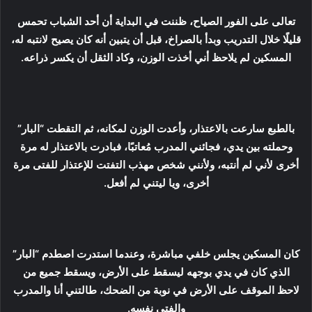
تعالى على الفور الصياح، ظننت في البداية أن أحد الشباب تحمس
قليلًا خلال التدريب وبدأ بالصراخ، قبل أن يتبين أنه كان يصيح لانتبه له،
المسكين لم يلاحظ أني أخذت الوزن، وكاد الثقل أن يكسر ذراعه.
بالطبع سارعت بالاعتذار، وأعدت الوزن لمكانه، ثم التقطت “البار”
وحملته بين يدي، فجائني المدرب مُعاتبًا، فبادرت بالاعتذار له مرة
أخرى لأني لم أنتبه، ولأنني شخص مهذب التفتت للإعتذار للفتى مرة
أخرى، ويا ليتني لم أفعل.
كان المسكين يجلس خلفي مباشرة، وعندما استدرت اصطدم “البار”
الذي كان في يدي بوجهه ليسقط على الأرض، ويسقط جميع من
لاحظ الموقف على الأرض في نوبة من الضحك، طالتني أنا والمدرب
والفتى نفسه.