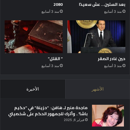
بعد الستين… عش سعيدًا
2080
منذ 3 أسابيع
منذ 3 أسابيع
حين غادر الصقر
” القتل”
منذ 3 أسابيع
منذ 3 أسابيع
الأشهر
الأخيرة
ماجدة منير لـ هافن: “حزينة” في “حكيم
باشا”.. وأترك للجمهور الحكم على شخصيتي
فبراير 6, 2025