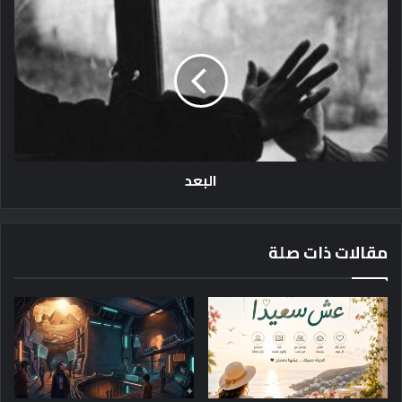
ا
ل
ب
ع
د
البعد
مقالات ذات صلة