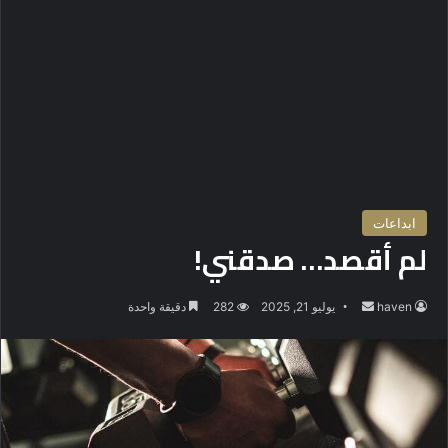
ابداعات
لم أقصد… صدقني!
haven
أ
يوليو 21, 2025
282
دقيقة واحدة
ر
س
ل
ب
ر