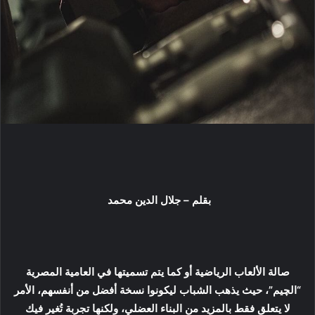
ي
د
ا
إ
ل
ك
ت
ر
و
ن
ي
ا
بقلم – جلال الدين محمد
صالة الألعاب الرياضية أو كما يتم تسميتها في العامية المصرية
“الچيم”، حيث يذهب الشباب ليكونوا نسخة أفضل من أنفسهم، الأمر
لا يتعلق فقط بالمزيد من البناء العضلي، ولكنها تجربة تُغير فيك