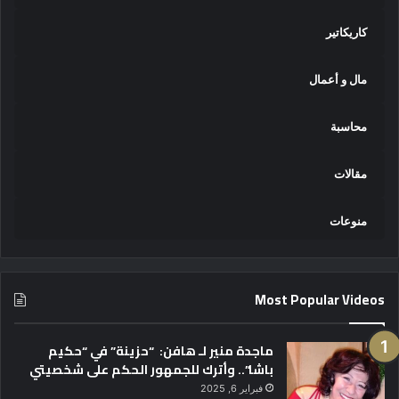
كاريكاتير
مال و أعمال
محاسبة
مقالات
منوعات
Most Popular Videos
ماجدة منير لـ هافن: “حزينة” في “حكيم
باشا”.. وأترك للجمهور الحكم على شخصيتي
فبراير 6, 2025