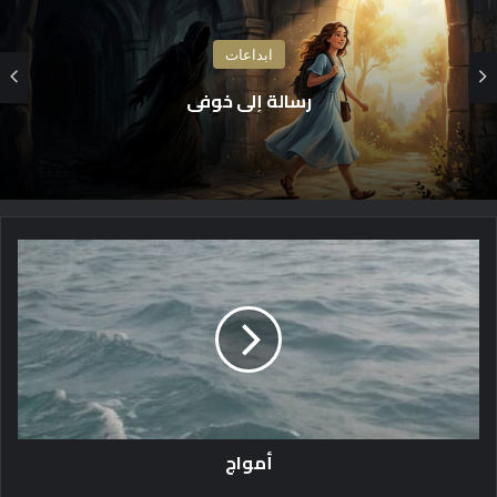
ابداعات
رسالة إلى خوفي
أ
م
و
ا
ج
أمواج