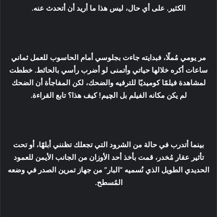
الكثير. على أي حال، ليس هذا ما أريد أن أتحدث عنه.
مر يومي مُملًا، فبدايته جاءت بجلوسي أمام الحاسوب للعمل ثماني
ساعات أكره خلالها حياتي وأتمنى لو أضرب رأسي بالحائط. خططت
لمشاهدة فيلمًا كوميديًا للترفيه والضحك، لكن المفاجأة أن الضحك
لم يكن مكانه الفيلم بل الچيم! كيف هذا؟ تابع القراءة.
بينما أتدرب في حالة من الشرود التي تجعلك تظنني أبلهًا، أو تحت
تأثير عقار مُخدر، قمت بأخذ أحد الأوزان من الجانب الأيمن للعمود
الحديدي الطويل الذي نُسميه “البار” من جهاز تمرين الصدر في وضعه
المُسطح.