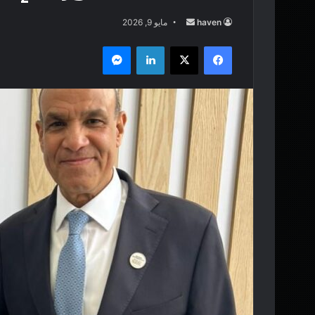
haven
أ
مايو 9, 2026
ر
فيسبوك
‫X
لينكدإن
ماسنجر
س
ل
ب
ر
ي
د
ا
إ
ل
ك
ت
ر
و
ن
ي
ا