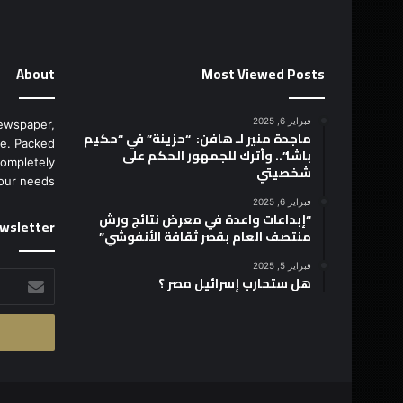
ا
م
ش
ا
About
Most Viewed Posts
ف
ت
ت
فبراير 6, 2025
ewspaper,
ا
ماجدة منير لـ هافن: “حزينة” في “حكيم
e. Packed
ح
باشا”.. وأترك للجمهور الحكم على
completely
شخصيتي
ا
our needs.
ل
فبراير 6, 2025
م
“إبداعات واعدة في معرض نتائج ورش
wsletter
ق
منتصف العام بقصر ثقافة الأنفوشي”
ر
ا
فبراير 5, 2025
أدخل
هل ستحارب إسرائيل مصر ؟
ل
بريدك
ج
الإلكتروني
د
ي
د
ل
ج