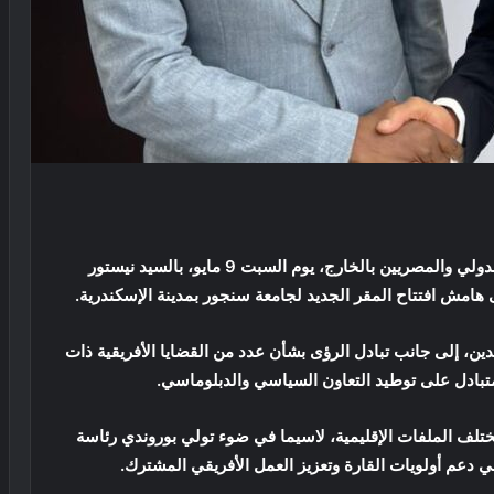
التقى د. بدر عبد العاطي، وزير الخارجية والتعاون الدولي والمصريين بالخارج، يوم السبت 9 مايو، بالسيد نيستور
هامش افتتاح المقر الجديد لجامعة سنجور بمدينة الإسكندرية.
بلدين، إلى جانب تبادل الرؤى بشأن عدد من القضايا الأفريقية ذات
تبادل على توطيد التعاون السياسي والدبلوماسي.
مختلف الملفات الإقليمية، لاسيما في ضوء تولي بوروندي رئاسة
في دعم أولويات القارة وتعزيز العمل الأفريقي المشترك.