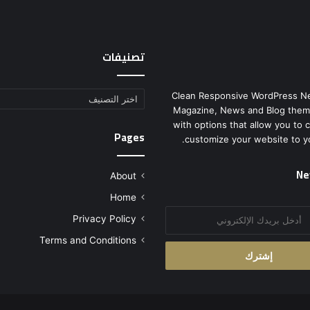
ي
ل
تصنيفات
Clean Responsive WordPress N
تصنيفات
Magazine, News and Blog them
with options that allow you to 
Pages
customize your website to y
Ne
About
Home
Privacy Policy
Terms and Conditions