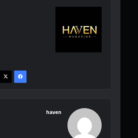
فيسبوك
haven