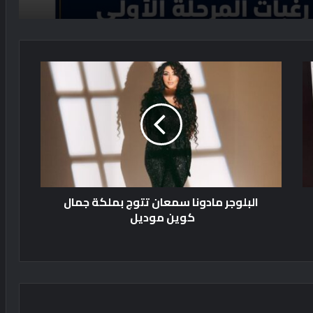
ا
ل
ب
ل
و
ج
ر
م
ا
البلوجر مادونا سمعان تتوج بملكة جمال
د
كوين موديل
و
ن
ا
س
م
ع
ا