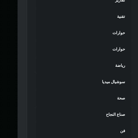
تقارير
تقنية
حوارات
حوارات
رياضة
سوشيال ميديا
صحة
صناع النجاح
فن