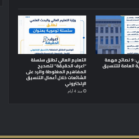
ن
ت
ت
و
ج
ب
م
ل
ك
التعليم العالي: 9 نصائح مهمة
التعليم العالي تطلق سلسلة
ة
ية العامة للتنسيق
“اعرف الحقيقة” لتصحيح
ج
المفاهيم المغلوطة والرد على
م
الشائعات خلال أعمال التنسيق
ا
الإلكتروني
ل
منذ 4 أيام
ك
و
ي
ن
م
و
د