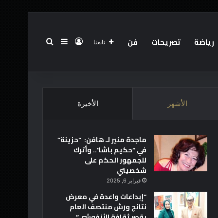
رياضة
تصريحات
فن
تسجيل الدخول
بحث عن
إضافة عمود جانبي
تابعنا
الرئيسية
عن
فريق العمل
أخبار العالم
تقنية
الأشهر
الأخيرة
ماجدة منير لـ هافن: “حزينة”
في “حكيم باشا”.. وأترك
للجمهور الحكم على
شخصيتي
فبراير 6, 2025
“إبداعات واعدة في معرض
نتائج ورش منتصف العام
بقصر ثقافة الأنفوشي”