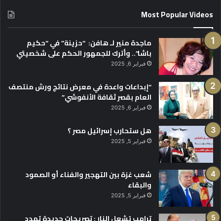
Most Popular Videos
ماجدة منير لـ هافن: “حزينة” في “حكيم
باشا”.. وأترك للجمهور الحكم على شخصيتي
فبراير 6, 2025
“إبداعات واعدة في معرض نتائج ورش منتصف
العام بقصر ثقافة الأنفوشي”
فبراير 6, 2025
هل ستحارب إسرائيل مصر ؟
فبراير 5, 2025
شعب غزة بين التهجير والفناء أو الصمود
والبقاء
فبراير 5, 2025
ترامب يُشعل النار : تصريحات جديدة تهدد