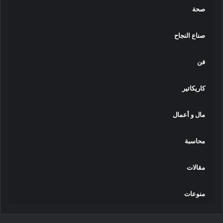
صحة
صناع النجاح
فن
كاريكاتير
مال و أعمال
محاسبة
مقالات
منوعات