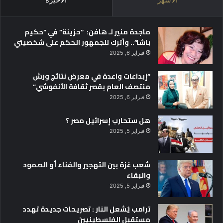
ت
ت
ا
ماجدة منير لـ هافن: “حزينة” في “حكيم
ح
باشا”.. وأترك للجمهور الحكم على شخصيتي
ج
فبراير 6, 2025
ا
م
“إبداعات واعدة في معرض نتائج ورش
ع
منتصف العام بقصر ثقافة الأنفوشي”
ة
س
فبراير 6, 2025
ن
ج
هل ستحارب إسرائيل مصر ؟
و
فبراير 5, 2025
ر
ب
ا
شعب غزة بين التهجير والفناء أو الصمود
ل
والبقاء
إ
فبراير 5, 2025
س
ك
ترامب يُشعل النار : تصريحات جديدة تهدد
ن
مستقبل الفلسطينيين
د