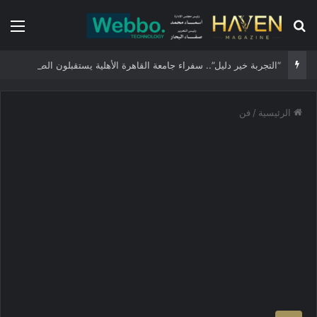
بحث عن
الق
“التجربة خير دليل”.. سفراء جامعة القاهرة الأهلية يستقبلون الطلاب الجدد ويجسدون هوية الجامعة وثقافة التميز
الرئيسية
/
فن