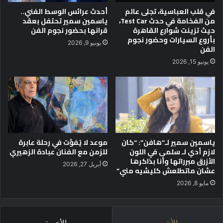
ن
في قلب العباسية، تجلى عالم
أحدث عرائس الوسط الفني..
س
من الفخامة في حدث Test Car،
ياسمين سمير تحتفل بعقد
ي
حيث تزينت شوارع القاهرة
قرانها بحضور نجوم الفن
ق
بأروع السيارات وحضور نجوم
يونيو 9, 2026
ا
الفن
ل
يونيو 15, 2026
أ
ف
ر
ي
ق
ي
ع
ياسمين سمير لـ”هافن”: “كان
موعد لا يُفوَّت في رحلة عابرة
ل
لازم أدي لـ سلمى في اللون
للزمن مع الفنان عبادة الزهيري
ى
الأزرق مبرراتها وأنا بذاكرها
ه
أبريل 27, 2026
عشان ماتطلعش كليشيه مني”
ا
م
مايو 8, 2026
ش
ا
ف
الأشهر
الأخيرة