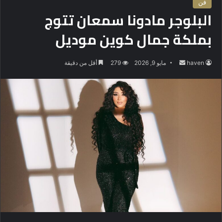
فن
البلوجر مادونا سمعان تتوج
بملكة جمال كوين موديل
haven
أ
مايو 9, 2026
279
أقل من دقيقة
ر
س
ل
ب
ر
ي
د
ا
إ
ل
ك
ت
ر