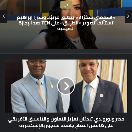
فن
كليب بأحدث تقنيات الذكاء الاصطناعي لأغنية
مصطفى الهواري “حسيت حاجات” ومن كلمات
الشاعر مروان غريب
م
ص
ر
و
ب
و
ر
و
ن
مصر وبوروندي تبحثان تعزيز التعاون والتنسيق الأفريقي
د
على هامش افتتاح جامعة سنجور بالإسكندرية
ي
ت