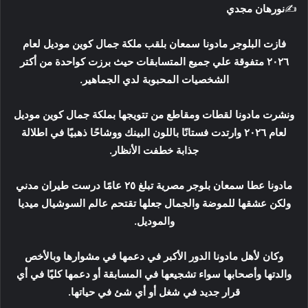
✍️
نورهان مجدي
و
ن
فازت البلوجر مادونا سمعان بلقب ملكة جمال كوين موديل لعام
ي
ا
٢٠٢٦ متفوقة علي جميع المتسابقات حيث برزت كواحدة من أكتر
الشخصيات المحبوبة لدي الجماهير.
ونشرت مادونا لقطات ومقاطع من تتويجها بملكة جمال كوين موديل
لعام ٢٠٢٦ وارتدت فستانًا باللون البينك ووشاحًا ذهبيًا في اطلالة
جذابة خطفت الأنظار.
مادونا عطا سمعان بلوجر مصرية تبلغ ٢٥ عامًا درست طيران مدني
ولكن عشقها للموضة والجمال جعلها تقتحم عالم السوشيال ميديا
والموديل.
وكان لأهل مادونا الدور الأكبر في دعمها في مشوارها وبالأخص
والدتها وأصحابها سواء تشجيعها في المسابقة أو دعمها كليًا في أي
قرار جديد في شغل أو أي شئ في حياتها.