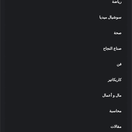
رياضة
سوشيال ميديا
صحة
صناع النجاح
فن
كاريكاتير
مال و أعمال
محاسبة
مقالات