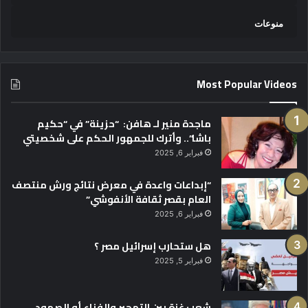
منوعات
Most Popular Videos
ماجدة منير لـ هافن: “حزينة” في “حكيم
باشا”.. وأترك للجمهور الحكم على شخصيتي
فبراير 6, 2025
“إبداعات واعدة في معرض نتائج ورش منتصف
العام بقصر ثقافة الأنفوشي”
فبراير 6, 2025
هل ستحارب إسرائيل مصر ؟
فبراير 5, 2025
شعب غزة بين التهجير والفناء أو الصمود