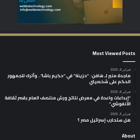
Most Viewed Posts
فبراير 6, 2025
ماجدة منير لـ هافن: “حزينة” في “حكيم باشا”.. وأترك للجمهور
الحكم على شخصيتي
فبراير 6, 2025
“إبداعات واعدة في معرض نتائج ورش منتصف العام بقصر ثقافة
الأنفوشي”
فبراير 5, 2025
هل ستحارب إسرائيل مصر ؟
About