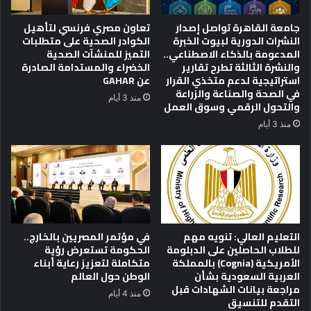
ا
ل
ر
و
جامعة القاهرة تواصل إصدار
تعاون مصري فرنسي لتأهيل
س
م
النشرات الدورية لبيوت الخبرة
الكوادر الصحية على متطلبات
ت
ا
المدعومة بالذكاء الاصطناعي..
التميز للمنشآت الصحية
ا
س
والنشرة الثالثة تطرح تقارير
الخضراء والمستدامة الصادرة
ن
استراتيجية لدعم متخذي القرار
عن GAHAR
ي
ب
في الصحة والصناعة والزراعة
ة
منذ 3 أيام
والتحول الرقمي وسوق العمل
ر
م
و
و
منذ 3 أيام
س
س
ي
ع
ا
ة
ا
ف
ل
ي
ا
ق
ت
م
التعليم العالي: تنويه مهم
في مؤتمر المصريين بالخارج..
ح
ة
للطلاب الحاصلين على الدبلومة
الحكومة تستعرض رؤية
ا
أ
الأمريكية (Cognia) بالمملكة
متكاملة لتعزيز رعاية أبناء
د
ف
العربية السعودية بشأن
الوطن حول العالم
ي
ر
مراجعة بيانات الشهادات قبل
منذ 4 أيام
ة
ي
التقدم للتنسيق
ل
ق