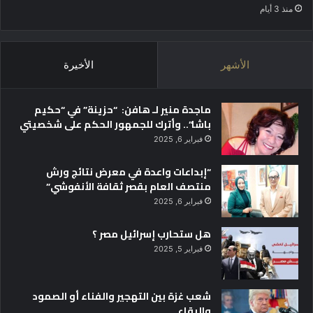
منذ 3 أيام
ل
ي
م
ا
ش
–
ا
ف
الأشهر
الأخيرة
ر
ر
ك
ن
ة
س
ماجدة منير لـ هافن: “حزينة” في “حكيم
ف
ا
باشا”.. وأترك للجمهور الحكم على شخصيتي
ي
ل
فبراير 6, 2025
أ
ت
ع
ع
“إبداعات واعدة في معرض نتائج ورش
م
ز
منتصف العام بقصر ثقافة الأنفوشي”
ا
ي
فبراير 6, 2025
ل
ز
ا
ا
هل ستحارب إسرائيل مصر ؟
ل
ل
م
ت
فبراير 5, 2025
ؤ
ع
ت
ا
م
شعب غزة بين التهجير والفناء أو الصمود
و
ر
والبقاء
ن