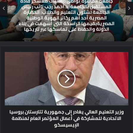
جامعة القاهرة تواصل فعاليات معسكر قادة
المستقبل بالجامعة: د.أحمد رجب نائب رئيس
الجامعة لشئون التعليم والطلاب: الحضارة
المصرية أحد أهم ركائز الهوية الوطنية
المصريةبقيمها الراسخة التى أسهمت في بناء
الدولة والحفاظ على تماسكها عبر تاريخها
و
ز
ي
ر
ا
ل
ت
ع
ل
وزير التعليم العالي يغادر إلى جمهورية تتارستان بروسيا
ي
الاتحادية للمشاركة في أعمال المؤتمر العام لمنظمة
م
الإيسيسكو
ا
ل