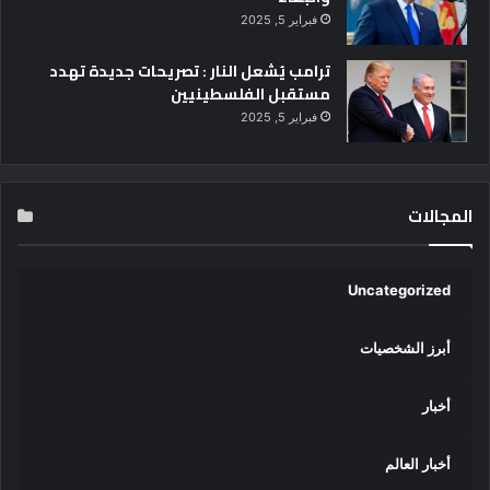
ا
و
فبراير 5, 2025
ل
ا
ع
ل
ترامب يُشعل النار : تصريحات جديدة تهدد
ا
ا
مستقبل الفلسطينيين
م
س
فبراير 5, 2025
ل
ت
م
ق
ن
ر
ظ
ا
المجالات
م
ر
ة
ب
ا
ا
ل
Uncategorized
ل
إ
ق
ي
ا
أبرز الشخصيات
س
ر
ي
ة
س
أخبار
ك
و
أخبار العالم