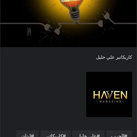
ي
د
ا
إ
ل
ك
ت
ر
كاريكاتير علي خليل
و
ن
ي
ا
الحرب
علي خليل
كاريكاتير
لبنان