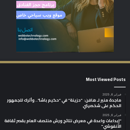
Most Viewed Posts
فبراير 6, 2025
ماجدة منير لـ هافن: “حزينة” في “حكيم باشا”.. وأترك للجمهور
الحكم على شخصيتي
فبراير 6, 2025
“إبداعات واعدة في معرض نتائج ورش منتصف العام بقصر ثقافة
الأنفوشي”