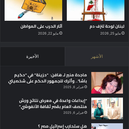
ل
ى
أ
ا
م
ل
ر
ق
لبنان لوحة تنزف دم
آثار الحرب على المواطن
ي
ر
مايو 25, 2026
مايو 22, 2026
ك
ن
ي
ا
ة
ل
ع
إ
الأشهر
الأخيرة
ل
ف
ى
ر
م
ي
ماجدة منير لـ هافن: “حزينة” في “حكيم
ض
ق
باشا”.. وأترك للجمهور الحكم على شخصيتي
ي
ي
فبراير 6, 2025
ق
؟
ه
“إبداعات واعدة في معرض نتائج ورش
ر
منتصف العام بقصر ثقافة الأنفوشي”
م
فبراير 6, 2025
ز
؟
هل ستحارب إسرائيل مصر ؟