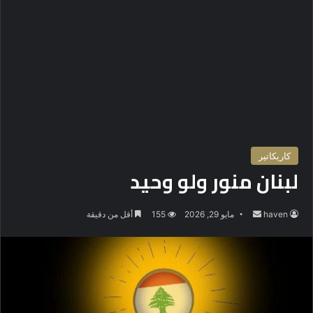
كاريكاتير
لبنان منور ولو وحيد
haven
أ
مايو 29, 2026
155
أقل من دقيقة
ر
س
ل
ب
ر