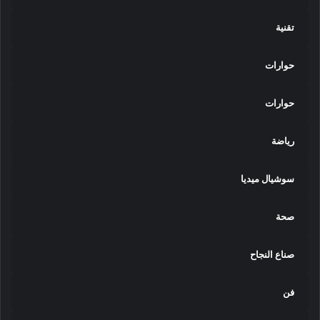
ر
تقنية
ة
ل
ث
حوارات
و
ر
حوارات
ة
3
0
رياضة
ي
و
سوشيال ميديا
ن
ي
و
صحة
صناع النجاح
فن