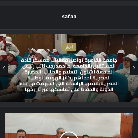
safaa
أخبار
ضمن فعاليات معسكر “قادة المستقبل”..
جامعة القاهرة تستضيف رئيس الجهاز المركزي
للتنظيم والإدارة في محاضرة حول الجدارات
والوظيفة العامة
ن
د
و
ة