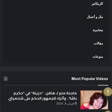
كاريكاتير
مال و أعمال
محاسبة
مقالات
منوعات
Most Popular Videos
ماجدة منير لـ هافن: “حزينة” في “حكيم
باشا”.. وأترك للجمهور الحكم على شخصيتي
فبراير 6, 2025