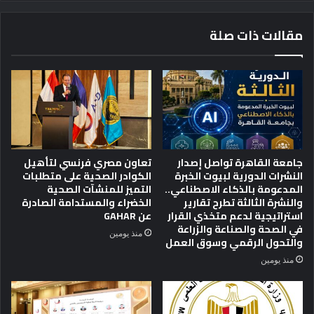
ة
ر
ا
م
مقالات ذات صلة
ل
ر
ع
ح
ل
ل
ي
ة
ا
ف
ح
ي
و
ا
ل
ل
"
ح
جامعة القاهرة تواصل إصدار
تعاون مصري فرنسي لتأهيل
ا
ر
النشرات الدورية لبيوت الخبرة
الكوادر الصحية على متطلبات
ل
ب
المدعومة بالذكاء الاصطناعي..
التميز للمنشآت الصحية
ج
و
والنشرة الثالثة تطرح تقارير
الخضراء والمستدامة الصادرة
م
استراتيجية لدعم متخذي القرار
عن GAHAR
ت
ه
في الصحة والصناعة والزراعة
ح
منذ يومين
والتحول الرقمي وسوق العمل
و
و
ر
ل
منذ يومين
ي
ك
ة
ي
ا
ي
ل