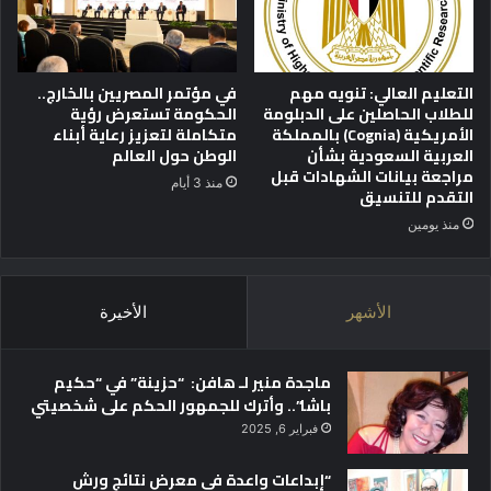
ف
ج
إ
د
ل
ي
ى
التعليم العالي: تنويه مهم
في مؤتمر المصريين بالخارج..
د
س
للطلاب الحاصلين على الدبلومة
الحكومة تستعرض رؤية
ة
ا
الأمريكية (Cognia) بالمملكة
متكاملة لتعزيز رعاية أبناء
و
ح
العربية السعودية بشأن
الوطن حول العالم
ا
ة
مراجعة بيانات الشهادات قبل
منذ 3 أيام
ل
إ
التقدم للتنسيق
ا
ن
منذ يومين
ن
ت
ف
ق
ت
ا
ا
م
الأشهر
الأخيرة
ح
ك
ع
ب
ل
ر
ماجدة منير لـ هافن: “حزينة” في “حكيم
ى
ى
باشا”.. وأترك للجمهور الحكم على شخصيتي
إ
فبراير 6, 2025
ف
ر
“إبداعات واعدة في معرض نتائج ورش
ي