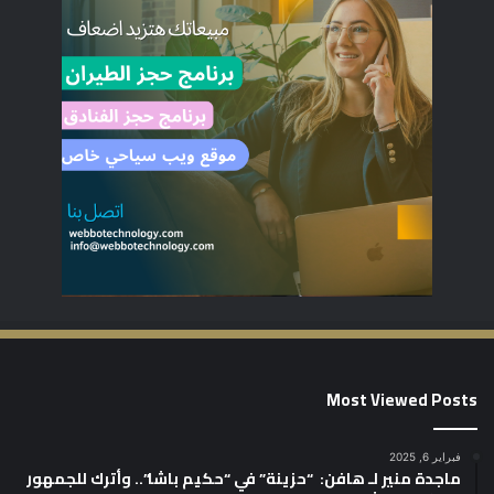
Most Viewed Posts
فبراير 6, 2025
ماجدة منير لـ هافن: “حزينة” في “حكيم باشا”.. وأترك للجمهور