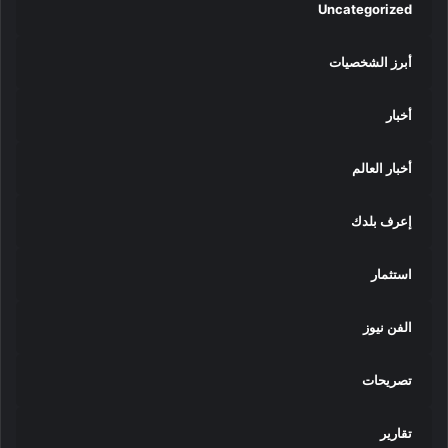
ل
Uncategorized
ق
ا
أبرز الشخصيات
ه
ر
ة
أخبار
ب
ا
أخبار العالم
ل
ذ
ك
إعرف بلدك
ر
ى
استثمار
ا
ل
ث
الفن نيوز
ا
ل
تصريحات
ث
ة
ع
تقارير
ش