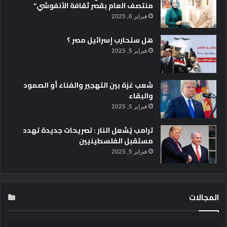
منتصف العام بقصر ثقافة الأنفوشي”
ق
فبراير 6, 2025
ي
ا
هل ستحارب إسرائيل مصر ؟
"
ض
فبراير 5, 2025
م
ن
ا
شعب غزة بين التهجير والفناء أو الصمود
ح
والبقاء
ت
فبراير 5, 2025
ف
ا
ترامب يُشعل النار : تصريحات جديدة تهدد
ل
مستقبل الفلسطينيين
ا
فبراير 5, 2025
ت
ج
ا
م
المجالات
ع
ة
ا