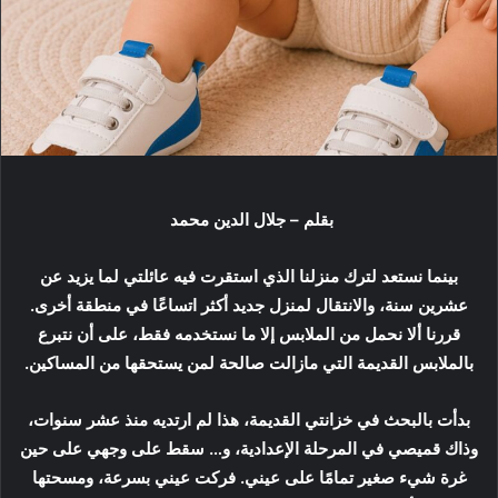
د
ا
إ
ل
ك
ت
ر
و
بقلم – جلال الدين محمد
ن
ي
بينما نستعد لترك منزلنا الذي استقرت فيه عائلتي لما يزيد عن
ا
عشرين سنة، والانتقال لمنزل جديد أكثر اتساعًا في منطقة أخرى.
قررنا ألا نحمل من الملابس إلا ما نستخدمه فقط، على أن نتبرع
بالملابس القديمة التي مازالت صالحة لمن يستحقها من المساكين.
بدأت بالبحث في خزانتي القديمة، هذا لم ارتديه منذ عشر سنوات،
وذاك قميصي في المرحلة الإعدادية، و… سقط على وجهي على حين
غرة شيء صغير تمامًا على عيني. فركت عيني بسرعة، ومسحتها