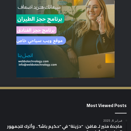
Most Viewed Posts
فبراير 6, 2025
ماجدة منير لـ هافن: “حزينة” في “حكيم باشا”.. وأترك للجمهور