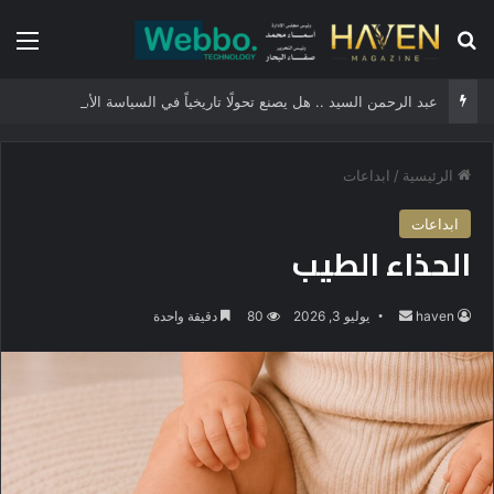
بحث عن
الق
عبد الرحمن السيد .. هل يصنع تحولًا تاريخياً في السياسة الأمريكية أم يخوض مناورة انتخابية؟
الرئيسية
/
ابداعات
ابداعات
الحذاء الطيب
haven
أ
يوليو 3, 2026
80
دقيقة واحدة
ر
س
ل
ب
ر
ي