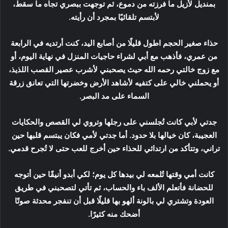
بمنديل لأزيل ما فرزته من دموع، ثم توجهت ببصري تجاه ما سقط،
لأبتسم تلقائيًا بمجرد أن رأيته.
حذاء صغير الحجم اطول قليلًا من أصابع اليد، كنت أرتديه في الرابعة
من عمري، فأذهب مع أبي لشراء حاجيات المنزل في نهاية اليوم، أو
مع زوج خالتي رحمه الله حيث يصحبني لأشرب عصير القصب اللذيذ،
أو يحملني خالي على كتفيه لأشاهد الأرض وخضرتها التي تعانق زرقة
السماء على مد البصر.
جدتي لأبي كانت تُجلسني على رجلها وتروي لي القصص والحكايات
العجيبة، كان خيالها بلا حدود. أما جدتي لأمي فكان يبتسم قلبها حين
تراني، وتتأكد من ارتدائي للحذاء حين أخرج للعب حتى لا تُجرح قدمي.
كانت أمي وقتها تُلمعه لي بيدها كل يوم؛ لكي أبدو أنيقًا حين أتوجه
للحضانة فأتعلم الألف باء والحساب، ثم تأتي لتصحبني في طريق
العودة وتشتري لي بالونة ألهو بها قليلًا قبل أن تنفجر محدثة صوتًا
أضحك منه كثيرًا.