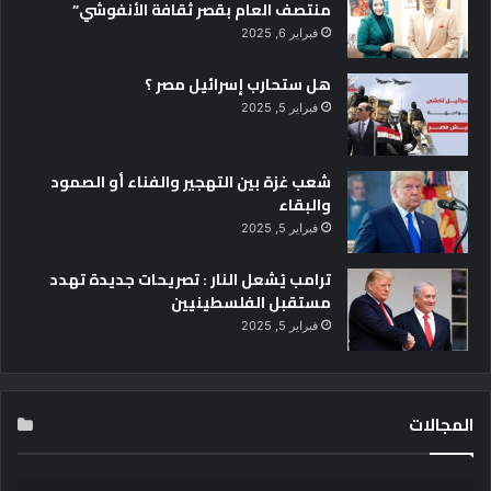
منتصف العام بقصر ثقافة الأنفوشي”
ك
فبراير 6, 2025
ب
ي
هل ستحارب إسرائيل مصر ؟
ر
ف
فبراير 5, 2025
ر
ي
د
شعب غزة بين التهجير والفناء أو الصمود
ا
والبقاء
ل
فبراير 5, 2025
د
ي
ترامب يُشعل النار : تصريحات جديدة تهدد
ب
مستقبل الفلسطينيين
فبراير 5, 2025
المجالات