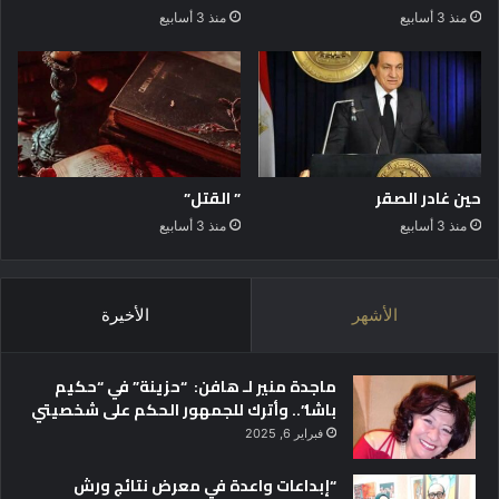
منذ 3 أسابيع
منذ 3 أسابيع
ن
و
ن
ي
ة
ي
ح
ي
حين غادر الصقر
” القتل”
ي
منذ 3 أسابيع
منذ 3 أسابيع
ذ
ك
ر
ى
الأشهر
الأخيرة
ا
ل
ر
ماجدة منير لـ هافن: “حزينة” في “حكيم
ا
باشا”.. وأترك للجمهور الحكم على شخصيتي
ح
فبراير 6, 2025
ل
ا
“إبداعات واعدة في معرض نتائج ورش
ل