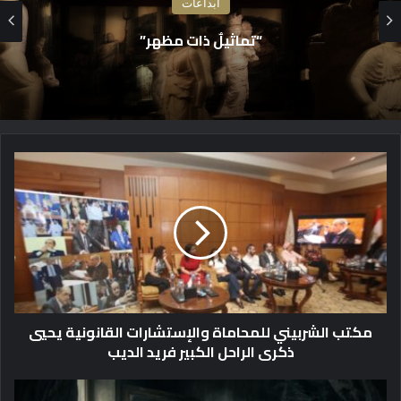
ابداعات
رسالة إلى خوفي
م
ك
ت
ب
ا
ل
ش
ر
ب
مكتب الشربيني للمحاماة والإستشارات القانونية يحيي
ي
ذكرى الراحل الكبير فريد الديب
ن
ي
ل
ص