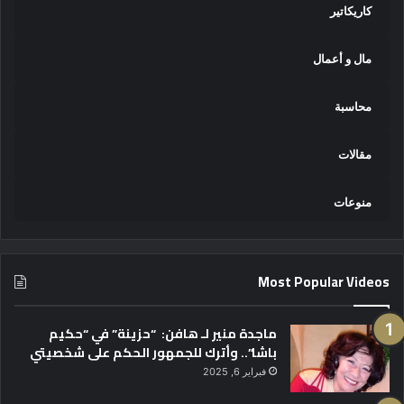
كاريكاتير
مال و أعمال
محاسبة
مقالات
منوعات
Most Popular Videos
ماجدة منير لـ هافن: “حزينة” في “حكيم
باشا”.. وأترك للجمهور الحكم على شخصيتي
فبراير 6, 2025