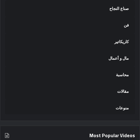
صناع النجاح
فن
كاريكاتير
مال و أعمال
محاسبة
مقالات
منوعات
Most Popular Videos