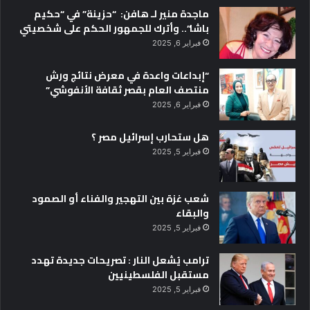
ماجدة منير لـ هافن: “حزينة” في “حكيم
باشا”.. وأترك للجمهور الحكم على شخصيتي
فبراير 6, 2025
“إبداعات واعدة في معرض نتائج ورش
منتصف العام بقصر ثقافة الأنفوشي”
فبراير 6, 2025
هل ستحارب إسرائيل مصر ؟
فبراير 5, 2025
شعب غزة بين التهجير والفناء أو الصمود
والبقاء
فبراير 5, 2025
ترامب يُشعل النار : تصريحات جديدة تهدد
مستقبل الفلسطينيين
فبراير 5, 2025