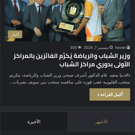
أخبار
haven
ديسمبر 7, 2024
393
وزير الشباب والرياضة يُكرِّم الفائزين بالمراكز
الأولى بدوري مراكز الشباب
✍️دنيا سعيد قام الدكتور أشرف صبحى وزير الشباب والرياضة، بتكريم
منتخب القليوبية عقب فوزه على منافسه منتخب بني سويف بضربات…
أكمل القراءة »
الأشهر
الأخيرة