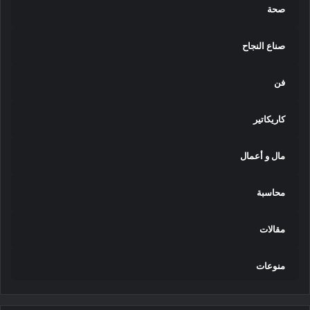
صحة
صناع النجاح
فن
كاريكاتير
مال و أعمال
محاسبة
مقالات
منوعات