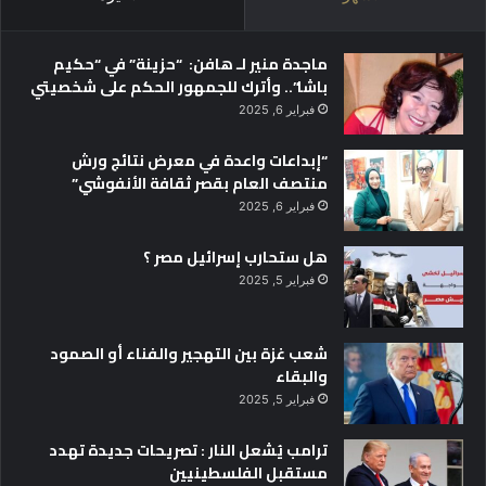
ماجدة منير لـ هافن: “حزينة” في “حكيم
باشا”.. وأترك للجمهور الحكم على شخصيتي
فبراير 6, 2025
“إبداعات واعدة في معرض نتائج ورش
منتصف العام بقصر ثقافة الأنفوشي”
فبراير 6, 2025
هل ستحارب إسرائيل مصر ؟
فبراير 5, 2025
شعب غزة بين التهجير والفناء أو الصمود
والبقاء
فبراير 5, 2025
ترامب يُشعل النار : تصريحات جديدة تهدد
مستقبل الفلسطينيين