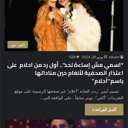
الفن نيوز
haven
يونيو 26, 2024
528
“اسمي مش إساءة لحد”.. أول رد من احلام على
اعتذار الصحفية لأنغام حين مناداتها
باسم”أحلام”
تسنيم أيمن ردت الفنانة “أحلام” عبر صفحتها الرسمية على موقع
التغريدات “أكس”، تويتر سابقاً ، على الواقعة التي…
أكمل القراءة »