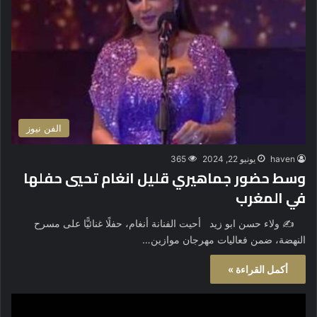
الفن نيوز
haven
يونيو 22, 2024
365
وسط حضور جماهيري قليل انغام تحيي حفلها
في المغرب
✍️ ولاء حسن ابو زيد أحيت الفنانة أنغام، حفلًا غنائيًّا على مسرح
النهضة، ضمن فعاليات مهرجان موازين…
أكمل القراءة »