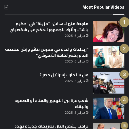
Most Popular Videos
ماجدة منير لـ هافن: “حزينة” في “حكيم
باشا”.. وأترك للجمهور الحكم على شخصيتي
فبراير 6, 2025
“إبداعات واعدة في معرض نتائج ورش منتصف
العام بقصر ثقافة الأنفوشي”
فبراير 6, 2025
هل ستحارب إسرائيل مصر ؟
فبراير 5, 2025
شعب غزة بين التهجير والفناء أو الصمود
والبقاء
فبراير 5, 2025
ترامب يُشعل النار : تصريحات جديدة تهدد