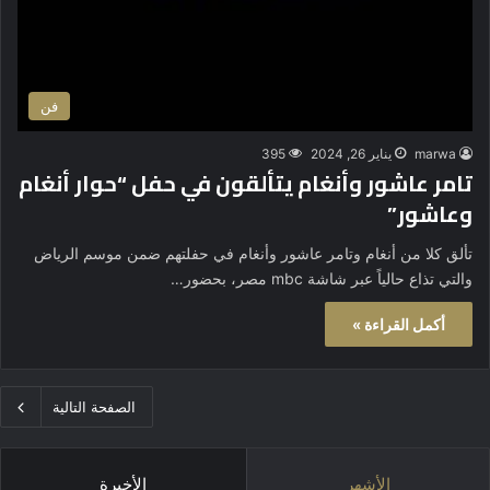
فن
marwa
يناير 26, 2024
395
تامر عاشور وأنغام يتألقون في حفل “حوار أنغام
وعاشور”
تألق كلا من أنغام وتامر عاشور وأنغام في حفلتهم ضمن موسم الرياض
والتي تذاع حالياً عبر شاشة mbc مصر، بحضور…
أكمل القراءة »
الصفحة التالية
الأشهر
الأخيرة