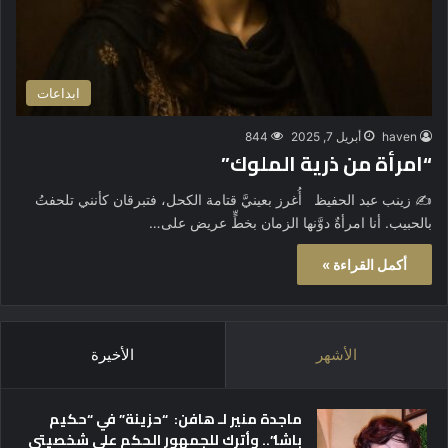
ابداعات
haven
أبريل 7, 2025
844
“امرأة من ذرية الملوك”
✍ زينب عبد الحفيظ أُغرز بعينيَّ قتامة الكحل، فتبرقان كأنني تلحفتُ
بالحبيب. أنا امرأةٌ دوَّنها الزمان بخطٍّ عريض على…
أكمل القراءة »
الأشهر
الأخيرة
ماجدة منير لـ هافن: “حزينة” في “حكيم
باشا”.. وأترك للجمهور الحكم على شخصيتي