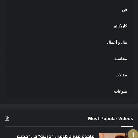
فن
كاريكاتير
مال و أعمال
محاسبة
مقالات
منوعات
Most Popular Videos
ماجدة منير لـ هافن: “حزينة” في “حكيم