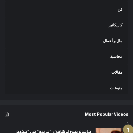
فن
كاريكاتير
مال و أعمال
محاسبة
مقالات
منوعات
Most Popular Videos
ماجدة منير لـ هافن: “حزينة” في “حكيم