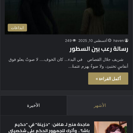
ابداعات
haven
أغسطس 10, 2025
249
رسالة رعب بين السطور
شريف جلال القصاص في البدء… كان الخوف…. لا صوتٌ يعلو فوق
أنفاسٍ تختبئ، ولا ضوءٌ يهزم عتمةً…
أكمل القراءة »
الأشهر
الأخيرة
ماجدة منير لـ هافن: “حزينة” في “حكيم
باشا”.. وأترك للجمهور الحكم على شخصيتي