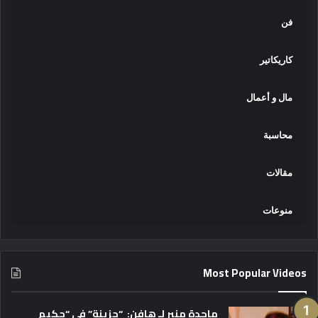
فن
كاريكاتير
مال و أعمال
محاسبة
مقالات
منوعات
Most Popular Videos
ماجدة منير لـ هافن: “حزينة” في “حكيم