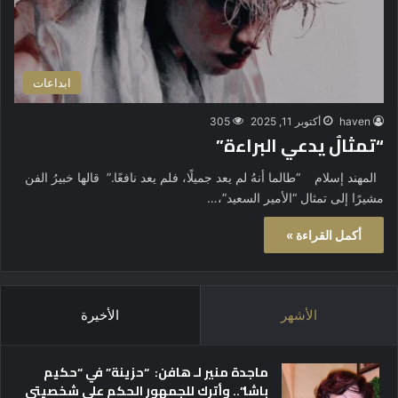
ابداعات
haven
أكتوبر 11, 2025
305
“تمثالٌ يدعي البراءة”
المهند إسلام “طالما أنهُ لم يعد جميلًا، فلم يعد نافعًا.” قالها خبيرُ الفن
مشيرًا إلى تمثال “الأمير السعيد”،…
أكمل القراءة »
الأشهر
الأخيرة
ماجدة منير لـ هافن: “حزينة” في “حكيم
باشا”.. وأترك للجمهور الحكم على شخصيتي