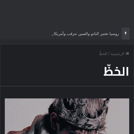
روسيا تختبر الناتو والصين تترقب وأمريكا أمام أخطر معركة إستراتيجية
الرئيسية
/
الخظّ
الخظّ