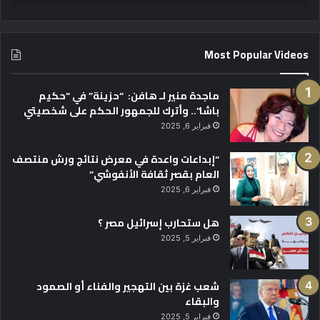
Most Popular Videos
ماجدة منير لـ هافن: “حزينة” في “حكيم
باشا”.. وأترك للجمهور الحكم على شخصيتي
فبراير 6, 2025
“إبداعات واعدة في معرض نتائج ورش منتصف
العام بقصر ثقافة الأنفوشي”
فبراير 6, 2025
هل ستحارب إسرائيل مصر ؟
فبراير 5, 2025
شعب غزة بين التهجير والفناء أو الصمود
والبقاء
فبراير 5, 2025