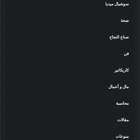
سوشيال ميديا
صحة
صناع النجاح
فن
كاريكاتير
مال و أعمال
محاسبة
مقالات
منوعات