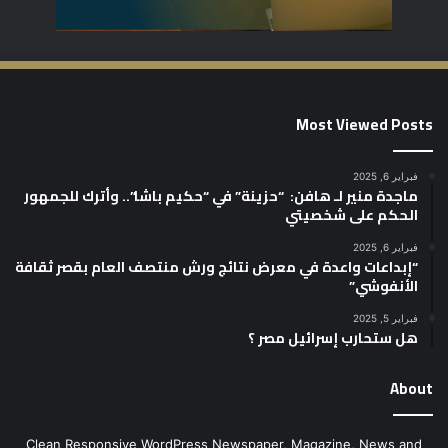
Most Viewed Posts
فبراير 6, 2025
ماجدة منير لـ هافن: “حزينة” في “حكيم باشا”.. وأترك للجمهور
الحكم على شخصيتي
فبراير 6, 2025
“إبداعات واعدة في معرض نتائج ورش منتصف العام بقصر ثقافة
الأنفوشي”
فبراير 5, 2025
هل ستحارب إسرائيل مصر ؟
About
Clean Responsive WordPress Newspaper, Magazine, News and