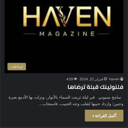
ابداعات
haven
فبراير 22, 2024
439
فلنولينك قبلة ترضاها
سامح بسيوني في ليلة تزينت السماء بالأنوار، ونزلت بها الأدمع بعبرة
وحنين؛ وازداد حنينها لتقلب وجه الحبيب، فاستجاب…
أكمل القراءة »