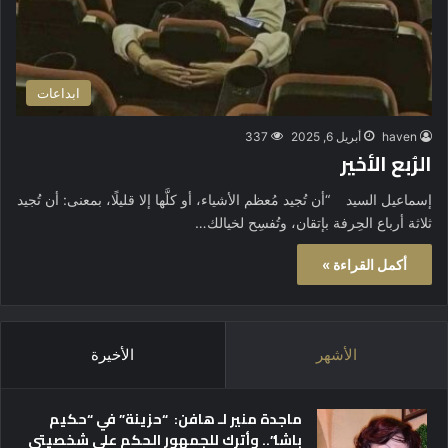
ابداعات
haven
أبريل 6, 2025
337
الرُبع الأخير
إسماعيل السيد “أن تُجيد مُعظم الأشياء، أو كلَّها إلا قليلًا، بمعنى: أن تُجيد
ثلاثة أرباع الحِرفة بإتقان، وتُفسِح لخيالك…
أكمل القراءة »
الأشهر
الأخيرة
ماجدة منير لـ هافن: “حزينة” في “حكيم
باشا”.. وأترك للجمهور الحكم على شخصيتي