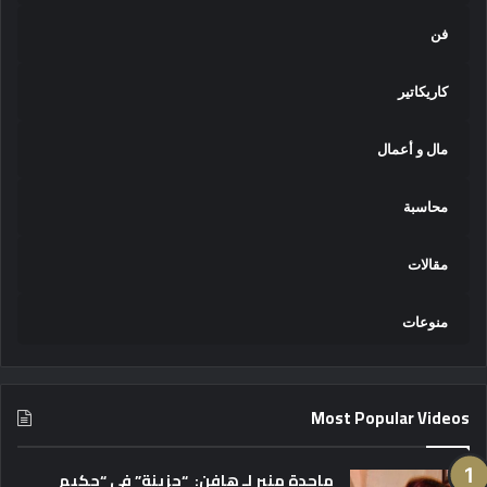
فن
كاريكاتير
مال و أعمال
محاسبة
مقالات
منوعات
Most Popular Videos
ماجدة منير لـ هافن: “حزينة” في “حكيم