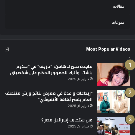
مقالات
منوعات
Most Popular Videos
ماجدة منير لـ هافن: “حزينة” في “حكيم
باشا”.. وأترك للجمهور الحكم على شخصيتي
فبراير 6, 2025
“إبداعات واعدة في معرض نتائج ورش منتصف
العام بقصر ثقافة الأنفوشي”
فبراير 6, 2025
هل ستحارب إسرائيل مصر ؟
فبراير 5, 2025