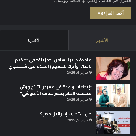
الكبري في العالم ، واعني بها أساسا روسيا…
أكمل القراءة »
الأشهر
الأخيرة
ماجدة منير لـ هافن: “حزينة” في “حكيم
باشا”.. وأترك للجمهور الحكم على شخصيتي
فبراير 6, 2025
“إبداعات واعدة في معرض نتائج ورش
منتصف العام بقصر ثقافة الأنفوشي”
فبراير 6, 2025
هل ستحارب إسرائيل مصر ؟
فبراير 5, 2025