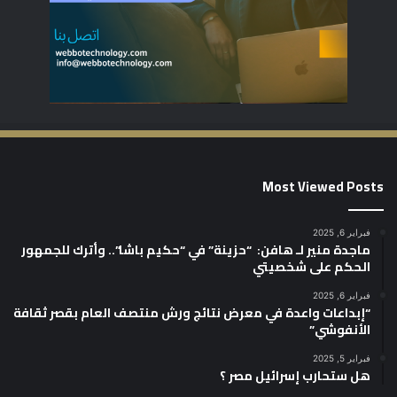
Most Viewed Posts
فبراير 6, 2025
ماجدة منير لـ هافن: “حزينة” في “حكيم باشا”.. وأترك للجمهور
الحكم على شخصيتي
فبراير 6, 2025
“إبداعات واعدة في معرض نتائج ورش منتصف العام بقصر ثقافة
الأنفوشي”
فبراير 5, 2025
هل ستحارب إسرائيل مصر ؟