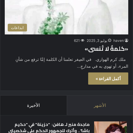
ابداعات
haven
يوليو 3, 2025
621
«كلمةٌ لا تُنسى»
ملك كرم الهواري. في الصِغر تعلمنا أن الكلمة إمَّا ترفع من شأنِ
المرء، أو تهوي به في مدارجِ…
أكمل القراءة »
الأشهر
الأخيرة
ماجدة منير لـ هافن: “حزينة” في “حكيم
باشا”.. وأترك للجمهور الحكم على شخصيتي