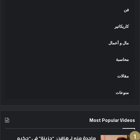
فن
كاريكاتير
مال و أعمال
محاسبة
مقالات
منوعات
Most Popular Videos
ماجدة منير لـ هافن: “حزينة” في “حكيم