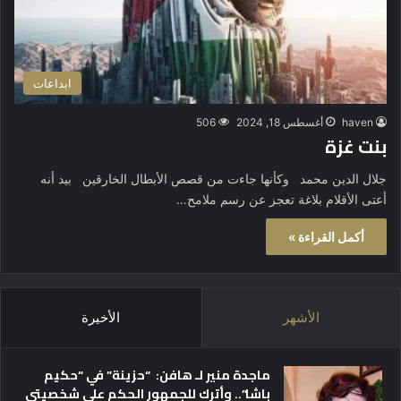
ابداعات
haven
أغسطس 18, 2024
506
بنت غزة
جلال الدين محمد وكأنها جاءت من قصص الأبطال الخارقين بيد أنه
أعتى الأقلام بلاغة تعجز عن رسم ملامح…
أكمل القراءة »
الأشهر
الأخيرة
ماجدة منير لـ هافن: “حزينة” في “حكيم
باشا”.. وأترك للجمهور الحكم على شخصيتي