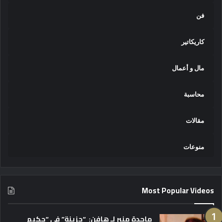
فن
كاريكاتير
مال و أعمال
محاسبة
مقالات
منوعات
Most Popular Videos
ماجدة منير لـ هافن: “حزينة” في “حكيم