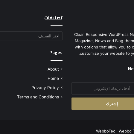
تصنيفات
Clean Responsive WordPress N
تصنيفات
Magazine, News and Blog them
with options that allow you to 
Pages
customize your website to y
Ne
About
Home
Privacy Policy
Terms and Conditions
WebboTec
|
Webbo 