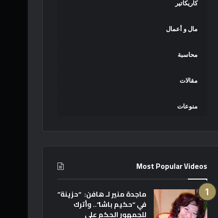
كاريكاتير
مال و أعمال
محاسبة
مقالات
منوعات
Most Popular Videos
ماجدة منير لـ هافن: “حزينة”
في “حكيم باشا”.. وأترك
للجمهور الحكم على