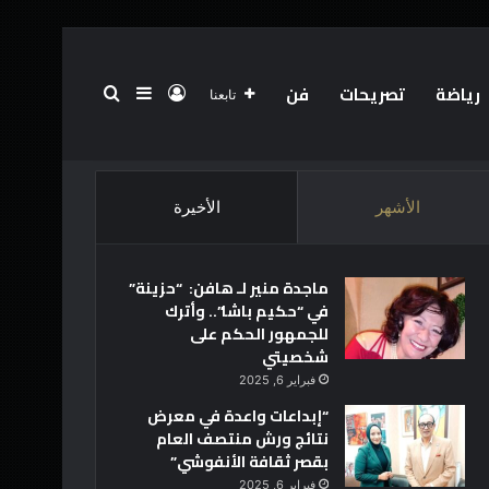
رياضة
تصريحات
فن
تسجيل الدخول
بحث عن
إضافة عمود جانبي
تابعنا
الرئيسية
عن
فريق العمل
أخبار العالم
تقنية
الأشهر
الأخيرة
ماجدة منير لـ هافن: “حزينة”
في “حكيم باشا”.. وأترك
للجمهور الحكم على
شخصيتي
فبراير 6, 2025
“إبداعات واعدة في معرض
نتائج ورش منتصف العام
بقصر ثقافة الأنفوشي”
فبراير 6, 2025