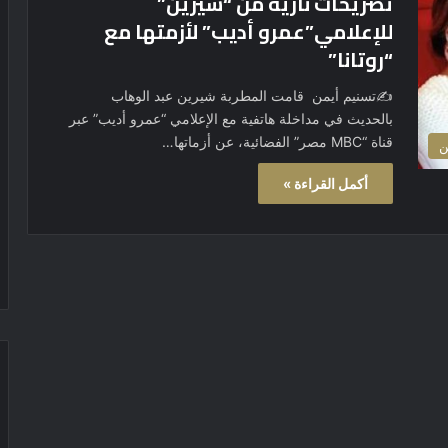
تصريحات نارية من “شيرين”
للإعلامي”عمرو أديب” لأزمتها مع
“روتانا”
✍️تسنيم أيمن قامت المطربة شيرين عبد الوهاب
بالحديث في مداخلة هاتفية مع الإعلامي “عمرو أديب” عبر
قناة “MBC مصر” الفضائية، عن أزماتها…
ن
أكمل القراءة »