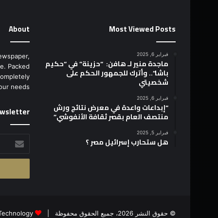
About
Most Viewed Posts
فبراير 6, 2025
ewspaper,
ماجدة منير لـ هافن: “حزينة” في “حكيم
e. Packed
باشا”.. وأترك للجمهور الحكم على
completely
شخصيتي
our needs.
فبراير 6, 2025
“إبداعات واعدة في معرض نتائج ورش
wsletter
منتصف العام بقصر ثقافة الأنفوشي”
فبراير 5, 2025
أدخل
هل ستحارب إسرائيل مصر ؟
بريدك
الإلكتروني
© حقوق النشر 2026، جميع الحقوق محفوظة |
Technology