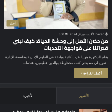
أخبار
haven
سبتمبر 9, 2024
366
من حضن الأهل إلى وحشة الحياة: كيف نبني
قدراتنا على مُواجهة التحديات
بقلم الدكتورة هويدا عزت كاتبة وباحثة في العلوم الإدارية وفلسفة الإدارة
تقول لي صديقتي كنت محظوظة بوالدين عظيمين، عندما…
أكمل القراءة »
الأشهر
الأخيرة
ماجدة منير لـ هافن: “حزينة” في “حكيم