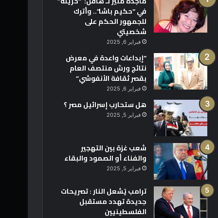
ماجدة منير لـ هافن: “حزينة”
في “حكيم باشا”.. وأترك
للجمهور الحكم على
شخصيتي
فبراير 6, 2025
“إبداعات واعدة في معرض
نتائج ورش منتصف العام
بقصر ثقافة الأنفوشي”
فبراير 6, 2025
هل ستحارب إسرائيل مصر ؟
فبراير 5, 2025
شعب غزة بين التهجير
والفناء أو الصمود والبقاء
فبراير 5, 2025
ترامب يُشعل النار : تصريحات
جديدة تهدد مستقبل
الفلسطينيين