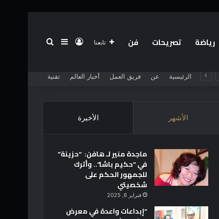
رياضة
تصريحات
فن
تسجيل الدخول
بحث عن
إضافة عمود جانبي
تابعنا
الرئيسية
عن
فريق العمل
أخبار العالم
تقنية
الأشهر
الأخيرة
ماجدة منير لـ هافن: “حزينة”
في “حكيم باشا”.. وأترك
للجمهور الحكم على
شخصيتي
فبراير 6, 2025
“إبداعات واعدة في معرض