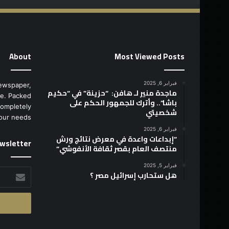
About
Most Viewed Posts
فبراير 6, 2025
ewspaper,
ماجدة منير لـ هافن: “حزينة” في “حكيم
e. Packed
باشا”.. وأترك للجمهور الحكم على
completely
شخصيتي
our needs.
فبراير 6, 2025
“إبداعات واعدة في معرض نتائج ورش
wsletter
منتصف العام بقصر ثقافة الأنفوشي”
فبراير 5, 2025
أدخل
هل ستحارب إسرائيل مصر ؟
بريدك
الإلكتروني