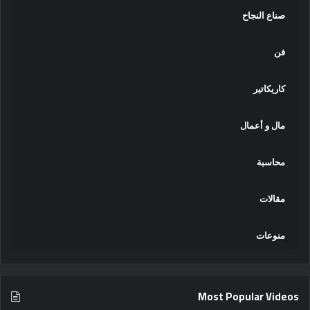
صناع النجاح
فن
كاريكاتير
مال و أعمال
محاسبة
مقالات
منوعات
Most Popular Videos