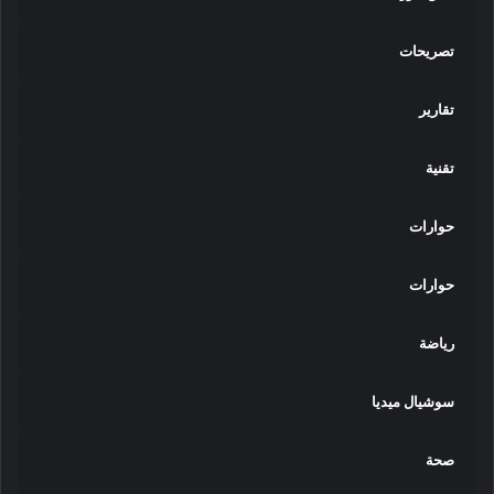
تصريحات
تقارير
تقنية
حوارات
حوارات
رياضة
سوشيال ميديا
صحة