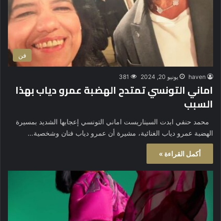
فن
haven
يونيو 20, 2024
381
اماني التونسي تمتدح الهضبة عمرو دياب بهذا
السبب
محمد حنفي ابدت السيناريست اماني التونسي إعجابها الشديد بمسيرة
الهضبة عمرو دياب الغنائية، مشيرة أن عمرو دياب فنان وشخصية…
أكمل القراءة »