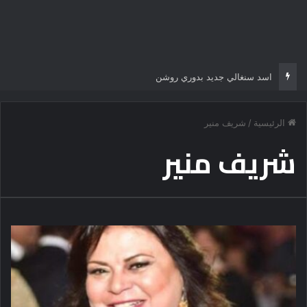
اسد سنغالي جديد بدوري روشن
الرئيسية
/
شريف منير
شريف منير