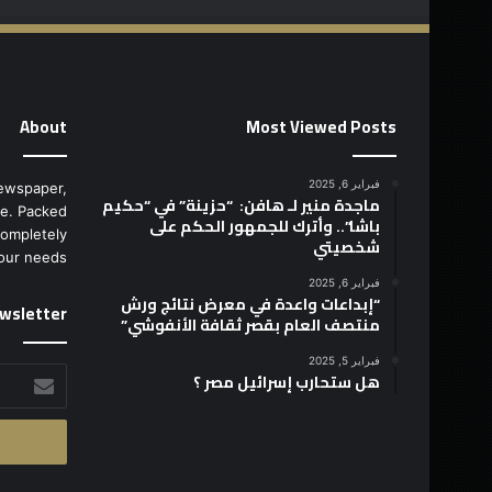
About
Most Viewed Posts
فبراير 6, 2025
ewspaper,
ماجدة منير لـ هافن: “حزينة” في “حكيم
e. Packed
باشا”.. وأترك للجمهور الحكم على
completely
شخصيتي
our needs.
فبراير 6, 2025
“إبداعات واعدة في معرض نتائج ورش
wsletter
منتصف العام بقصر ثقافة الأنفوشي”
فبراير 5, 2025
أدخل
هل ستحارب إسرائيل مصر ؟
بريدك
الإلكتروني