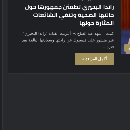
راندا البحيري تطمئن جمهورها حول
حالتها الصحية وتنفي الشائعات
المثارة حولها
كتبت _ شهد عبد الفتاح :- أعربت الفنانة “راندا البحيري”
عبر منشور على فيسبوك عن راحتها وسعادتها البالغة بعد
فترة…
ن
أكمل القراءة »