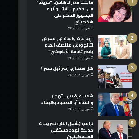
ماجدة منير لـ هافن: “حزينة”
في “حكيم باشا”.. وأترك
للجمهور الحكم على
شخصيتي
فبراير 6, 2025
“إبداعات واعدة في معرض
نتائج ورش منتصف العام
بقصر ثقافة الأنفوشي”
فبراير 6, 2025
هل ستحارب إسرائيل مصر ؟
فبراير 5, 2025
شعب غزة بين التهجير
والفناء أو الصمود والبقاء
فبراير 5, 2025
ترامب يُشعل النار : تصريحات
جديدة تهدد مستقبل
الفلسطينيين