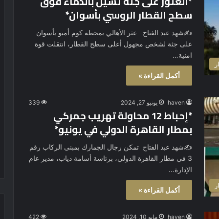
*العثور على جثة تسيل بالدماء فوق
سطح القطار الروسي بأسوان*
✍️شهد عبد الفتاح عثر الأهالي بمحطة كوم أمبو بأسوان
على جثة لشخص مجهول أعلى سطح القطار، انتقلت قوة
امنية…
ر
أكمل القراءة »
haven
يونيو 27, 2024
339
*إحباط 12 محاولة تهريب جمركي
بمطار القاهرة الدولي في يونيو*
✍️شهد عبد الفتاح تمكن رجال الجمارك بمبنى الركاب رقم
3 في مطار القاهرة الدولي، برئاسة أسامة دياب، مدير عام
الإدارة…
ر
أكمل القراءة »
haven
مايو 10, 2024
422