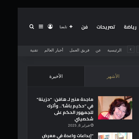
رياضة
تصريحات
فن
تسجيل الدخول
بحث عن
إضافة عمود جانبي
تابعنا
الرئيسية
عن
فريق العمل
أخبار العالم
تقنية
الأشهر
الأخيرة
ماجدة منير لـ هافن: “حزينة”
في “حكيم باشا”.. وأترك
للجمهور الحكم على
شخصيتي
فبراير 6, 2025
“إبداعات واعدة في معرض