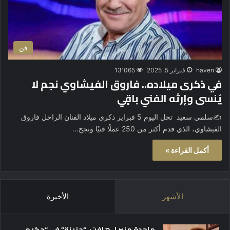
فن
haven
فبراير 5, 2025
13٬065
في ذكرى ميلاده.. فاروق الفيشاوي نجم لا
يُنسى وإرثه الفني باقٍي
✍️سلمي سعيد تحل اليوم 5 فبراير ذكرى ميلاد الفنان الراحل فاروق
الفيشاوي، الذي قدم أكثر من 250 عملًا فنيًا ونجح…
أكمل القراءة »
الأشهر
الأخيرة
ماجدة منير لـ هافن: “حزينة” في “حكيم