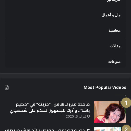
مال و أعمال
محاسبة
مقالات
منوعات
Most Popular Videos
ماجدة منير لـ هافن: “حزينة” في “حكيم
باشا”.. وأترك للجمهور الحكم على شخصيتي
فبراير 6, 2025
“إبداعات واعدة في معرض نتائج ورش منتصف