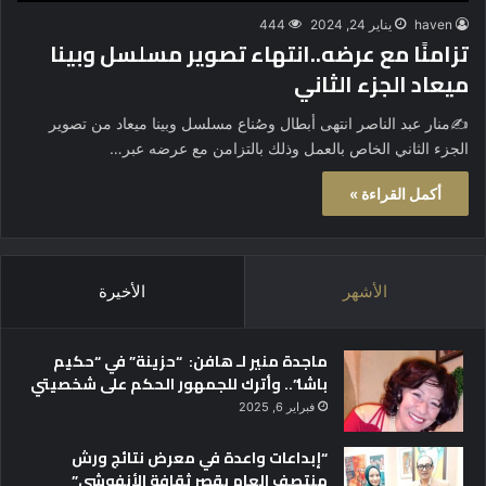
haven
يناير 24, 2024
444
تزامنًا مع عرضه..انتهاء تصوير مسلسل وبينا
ميعاد الجزء الثاني
✍️منار عبد الناصر انتهى أبطال وصُناع مسلسل وبينا ميعاد من تصوير
الجزء الثاني الخاص بالعمل وذلك بالتزامن مع عرضه عبر…
أكمل القراءة »
الأشهر
الأخيرة
ماجدة منير لـ هافن: “حزينة” في “حكيم
باشا”.. وأترك للجمهور الحكم على شخصيتي
فبراير 6, 2025
“إبداعات واعدة في معرض نتائج ورش
منتصف العام بقصر ثقافة الأنفوشي”