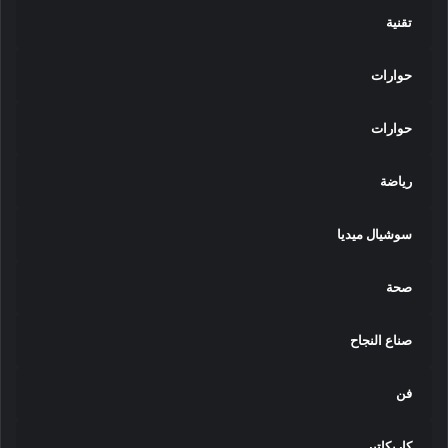
تقنية
حوارات
حوارات
رياضة
سوشيال ميديا
صحة
صناع النجاح
فن
كاريكاتير