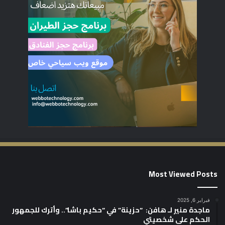
Most Viewed Posts
فبراير 6, 2025
ماجدة منير لـ هافن: “حزينة” في “حكيم باشا”.. وأترك للجمهور
الحكم على شخصيتي