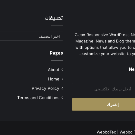
تصنيفات
Clean Responsive WordPress N
تصنيفات
Magazine, News and Blog them
with options that allow you to 
Pages
customize your website to y
Ne
About
Home
Privacy Policy
Terms and Conditions
WebboTec
|
Webbo 