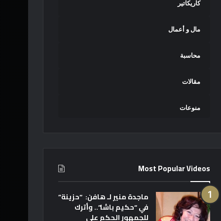
كاريكاتير
مال و أعمال
محاسبة
مقالات
منوعات
Most Popular Videos
ماجدة منير لـ هافن: “حزينة”
في “حكيم باشا”.. وأترك
للجمهور الحكم على