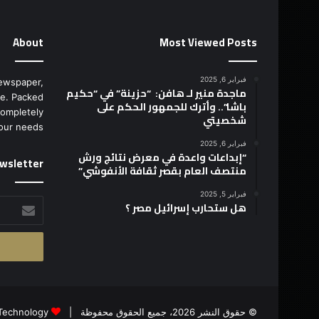
About
Most Viewed Posts
فبراير 6, 2025
ewspaper,
ماجدة منير لـ هافن: “حزينة” في “حكيم
e. Packed
باشا”.. وأترك للجمهور الحكم على
completely
شخصيتي
our needs.
فبراير 6, 2025
“إبداعات واعدة في معرض نتائج ورش
wsletter
منتصف العام بقصر ثقافة الأنفوشي”
فبراير 5, 2025
أدخل
هل ستحارب إسرائيل مصر ؟
بريدك
الإلكتروني
© حقوق النشر 2026، جميع الحقوق محفوظة |
Technology