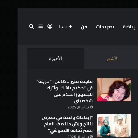
رياضة
تصريحات
فن
تسجيل الدخول
بحث عن
إضافة عمود جانبي
تابعنا
الرئيسية
عن
فريق العمل
أخبار العالم
تقنية
الأشهر
الأخيرة
ماجدة منير لـ هافن: “حزينة”
في “حكيم باشا”.. وأترك
للجمهور الحكم على
شخصيتي
فبراير 6, 2025
“إبداعات واعدة في معرض
نتائج ورش منتصف العام
بقصر ثقافة الأنفوشي”
فبراير 6, 2025