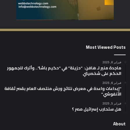
Most Viewed Posts
فبراير 6, 2025
ماجدة منير لـ هافن: “حزينة” في “حكيم باشا”.. وأترك للجمهور
الحكم على شخصيتي
فبراير 6, 2025
“إبداعات واعدة في معرض نتائج ورش منتصف العام بقصر ثقافة
الأنفوشي”
فبراير 5, 2025
هل ستحارب إسرائيل مصر ؟
About