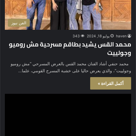
الفن نيوز
haven
يوليو 18, 2024
343
محمد القس يشيد بطاقم مسرحية مش روميو
وجولييت
محمد حنفي أشاد الفنان محمد القس بالعرض المسرحي “مش روميو
وجولييت”، والذي يعرض حاليا على خشبة المسرح القومي، علما…
أكمل القراءة »