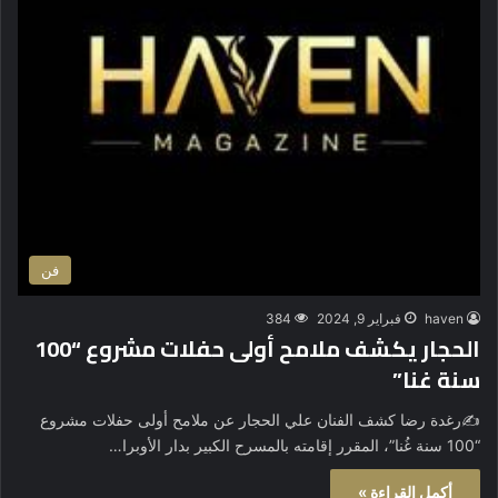
فن
haven
فبراير 9, 2024
384
الحجار يكشف ملامح أولى حفلات مشروع “100
سنة غنا”
✍رغدة رضا كشف الفنان علي الحجار عن ملامح أولى حفلات مشروع
“100 سنة غُنا”، المقرر إقامته بالمسرح الكبير بدار الأوبرا…
أكمل القراءة »