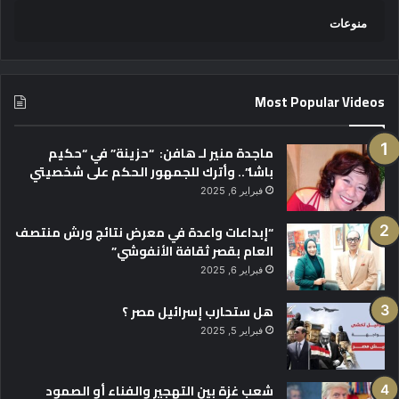
منوعات
Most Popular Videos
ماجدة منير لـ هافن: “حزينة” في “حكيم
باشا”.. وأترك للجمهور الحكم على شخصيتي
فبراير 6, 2025
“إبداعات واعدة في معرض نتائج ورش منتصف
العام بقصر ثقافة الأنفوشي”
فبراير 6, 2025
هل ستحارب إسرائيل مصر ؟
فبراير 5, 2025
شعب غزة بين التهجير والفناء أو الصمود