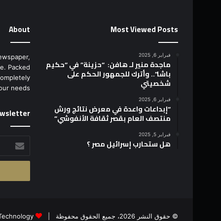
About
Most Viewed Posts
فبراير 6, 2025
ewspaper,
ماجدة منير لـ هافن: “حزينة” في “حكيم
e. Packed
باشا”.. وأترك للجمهور الحكم على
completely
شخصيتي
our needs.
فبراير 6, 2025
“إبداعات واعدة في معرض نتائج ورش
wsletter
منتصف العام بقصر ثقافة الأنفوشي”
فبراير 5, 2025
أدخل
هل ستحارب إسرائيل مصر ؟
بريدك
الإلكتروني
© حقوق النشر 2026، جميع الحقوق محفوظة |
Technology