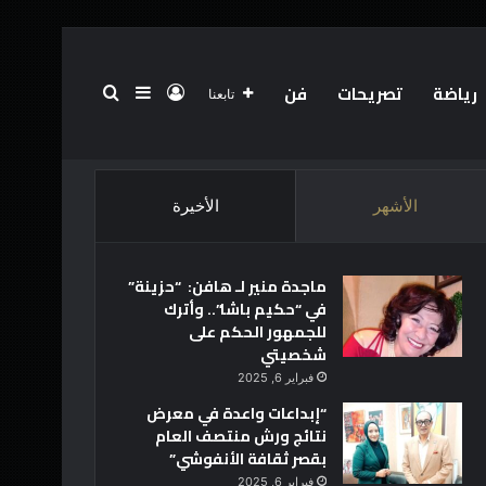
رياضة
تصريحات
فن
تسجيل الدخول
بحث عن
إضافة عمود جانبي
تابعنا
الرئيسية
عن
فريق العمل
أخبار العالم
تقنية
الأشهر
الأخيرة
ماجدة منير لـ هافن: “حزينة”
في “حكيم باشا”.. وأترك
للجمهور الحكم على
شخصيتي
فبراير 6, 2025
“إبداعات واعدة في معرض
نتائج ورش منتصف العام
بقصر ثقافة الأنفوشي”
فبراير 6, 2025