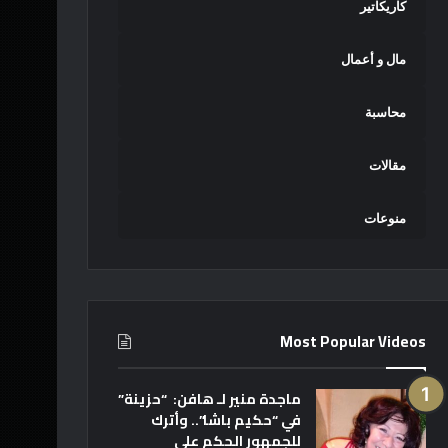
كاريكاتير
مال و أعمال
محاسبة
مقالات
منوعات
Most Popular Videos
ماجدة منير لـ هافن: “حزينة”
في “حكيم باشا”.. وأترك
للجمهور الحكم على