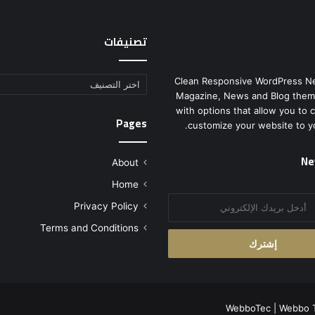
تصنيفات
Clean Responsive WordPress N
تصنيفات
Magazine, News and Blog them
with options that allow you to 
Pages
customize your website to y
Ne
About
Home
Privacy Policy
Terms and Conditions
WebboTec
|
Webbo 