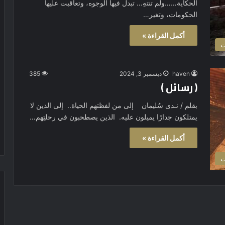
الحكاية……ولم تنتهِ… تبدل فيها الوجوه، وتعاقبت عليها
الحكومات، وتغير…
أكمل القراءة »
ت
haven
ديسمبر 3, 2024
385
( رسائل )
بقلم / نـدى سُليمان إلى من لفظتهم الحياة.. إلى الذين لا
يمتلكون جدارًا يميلون عليه. الذين يصطحبون في رحلتِهم…
أكمل القراءة »
ت