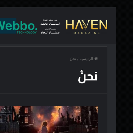
أخبار عاجلة
“تماثيلٌ ذات مظهر”
الرئيسية
/
نحنُ
نحنُ